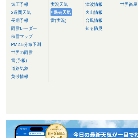
気圧予報
実況天気
津波情報
世界衛星
2週間天気
過去天気
火山情報
長期予報
雷(実況)
台風情報
雨雲レーダー
知る防災
積雪マップ
PM2.5分布予測
世界の雨雲
雷(予報)
道路気象
黄砂情報