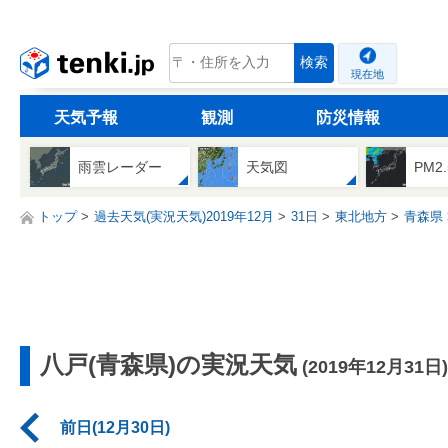
tenki.jp
検索
現在地
天気予報
観測
防災情報
雨雲レーダー
天気図
PM2
トップ
過去天気(実況天気)2019年12月
31日
東北地方
青森県
八戸(青森県)の実況天気
(2019年12月31日)
前日(12月30日)