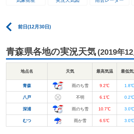
気象衛星
実況天気図
雨雲レーダー
前日(12月30日)
青森県各地の実況天気
(2019年1
地点名
天気
最高気温
最低気
青森
雨のち雪
9.2℃
1.8
八戸
不明
6.1℃
0.2
深浦
雨のち雪
10.7℃
3.0
むつ
雨か雪
6.5℃
3.0