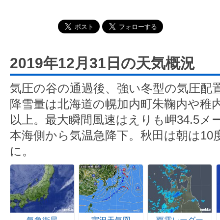
2019年12月31日の天気概況
気圧の谷の通過後、強い冬型の気圧配置
降雪量は北海道の幌加内町朱鞠内や稚内
以上。最大瞬間風速はえりも岬34.5
本海側から気温急降下。秋田は朝は10
に。