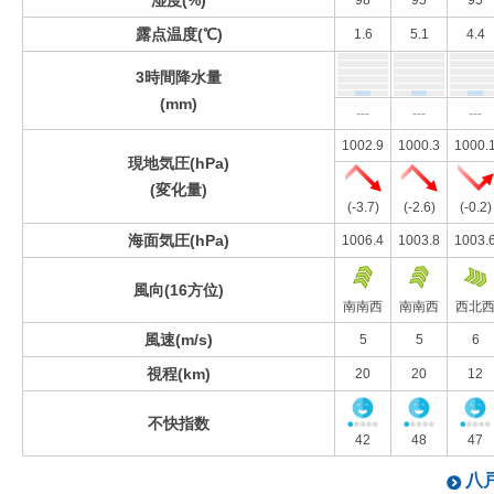
湿度(%)
98
95
95
露点温度(℃)
1.6
5.1
4.4
3時間降水量
(mm)
---
---
---
1002.9
1000.3
1000.
現地気圧(hPa)
(変化量)
(-3.7)
(-2.6)
(-0.2)
海面気圧(hPa)
1006.4
1003.8
1003.
風向(16方位)
南南西
南南西
西北
風速(m/s)
5
5
6
視程(km)
20
20
12
不快指数
42
48
47
八戸