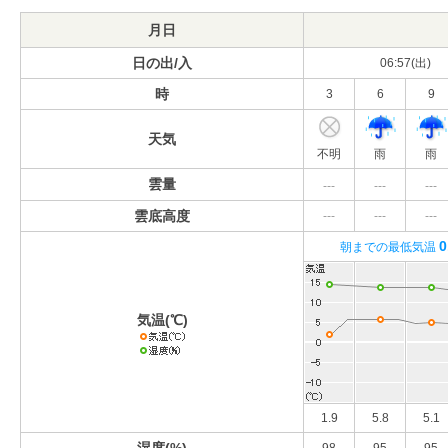
月日
日の出/入
06:57(出)
時
3
6
9
天気
不明
雨
雨
雲量
---
---
---
雲底高度
---
---
---
0
朝までの最低気温
気温(℃)
1.9
5.8
5.1