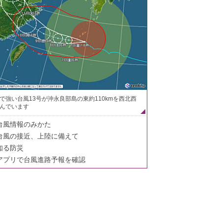
で強い台風13号が沖永良部島の東約110kmを西北西
んでいます
台風情報のみかた
台風の接近、上陸に備えて
知る防災
アプリで台風進路予報を確認