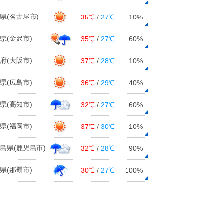
31日11:55
県(名古屋市)
35℃
/
27℃
10%
北海道 2019年を振り返って
県(金沢市)
35℃
/
27℃
60%
31日11:40
府(大阪市)
37℃
/
28℃
10%
31日 北海道や東北で猛吹雪 寒波
襲来で極寒に
県(広島市)
36℃
/
29℃
40%
31日07:07
県(高知市)
32℃
/
27℃
60%
県(福岡市)
37℃
/
30℃
10%
島県(鹿児島市)
32℃
/
28℃
90%
県(那覇市)
30℃
/
27℃
100%