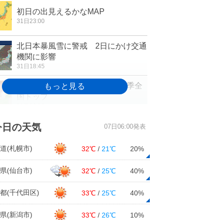
初日の出見えるかなMAP
31日23:00
北日本暴風雪に警戒 2日にかけ交通
機関に影響
31日18:45
大みそか 愛媛でウメ咲く 今季全
国トップ
31日16:29
寒気流入 日本海側 いま雨でも雪
今日の天気
07日06:00発表
に 関東も急に寒く
31日14:15
道(札幌市)
32℃
/
21℃
20%
横浜で20度以上 大晦日としては統
県(仙台市)
32℃
/
25℃
40%
計史上初
31日13:22
都(千代田区)
33℃
/
25℃
40%
週間 元日と5日頃 冬型強まる U
県(新潟市)
33℃
/
26℃
10%
ターンにも影響か