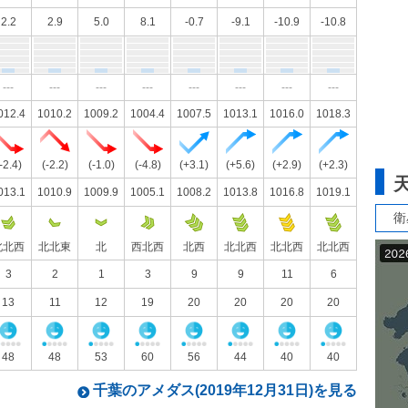
2.2
2.9
5.0
8.1
-0.7
-9.1
-10.9
-10.8
---
---
---
---
---
---
---
---
012.4
1010.2
1009.2
1004.4
1007.5
1013.1
1016.0
1018.3
-2.4)
(-2.2)
(-1.0)
(-4.8)
(+3.1)
(+5.6)
(+2.9)
(+2.3)
013.1
1010.9
1009.9
1005.1
1008.2
1013.8
1016.8
1019.1
衛
北北西
北北東
北
西北西
北西
北北西
北北西
北北西
3
2
1
3
9
9
11
6
13
11
12
19
20
20
20
20
48
48
53
60
56
44
40
40
千葉のアメダス(2019年12月31日)を見る