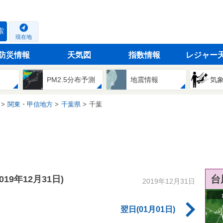
索
現在地
防災情報
天気図
指数情報
レジャー
PM2.5分布予測
地震情報
気
関東・甲信地方
千葉県
千葉
台
2019年12月31日)
2019年12月31日
翌日(01月01日)