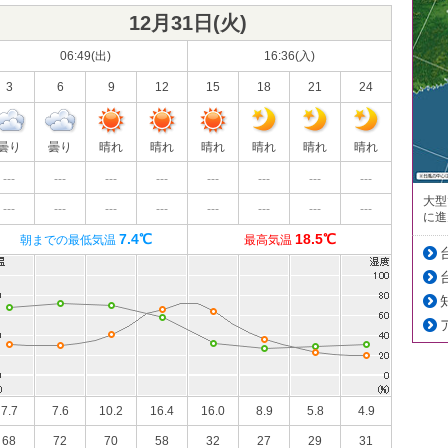
12月31日(
火
)
06:49(出)
16:36(入)
3
6
9
12
15
18
21
24
曇り
曇り
晴れ
晴れ
晴れ
晴れ
晴れ
晴れ
---
---
---
---
---
---
---
---
大型
---
---
---
---
---
---
---
---
に進
7.4℃
18.5℃
朝までの最低気温
最高気温
7.7
7.6
10.2
16.4
16.0
8.9
5.8
4.9
68
72
70
58
32
27
29
31