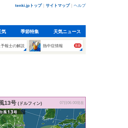
tenki.jpトップ
｜
サイトマップ
｜
ヘルプ
天気
季節特集
天気ニュース
象予報士の解説
熱中症情報
注目
風13号
(ドルフィン)
07日06:00現在