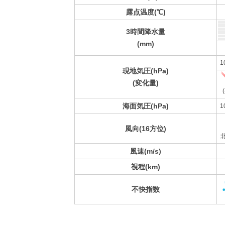
露点温度(℃)
3時間降水量
(mm)
1
現地気圧(hPa)
(変化量)
(
海面気圧(hPa)
1
風向(16方位)
風速(m/s)
視程(km)
不快指数