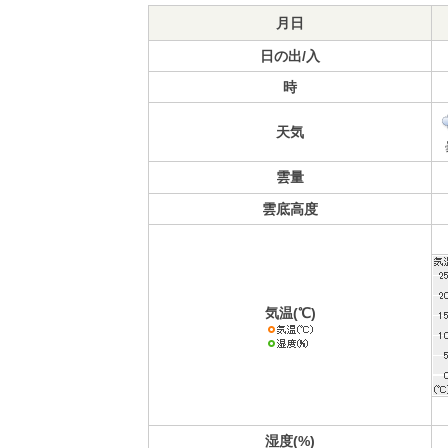
月日
日の出/入
時
天気
雲量
雲底高度
気温(℃)
湿度(%)