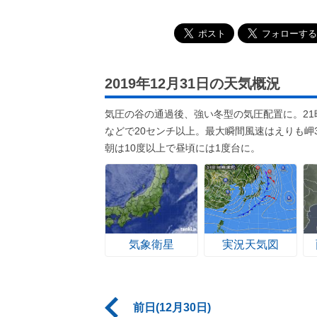
2019年12月31日の天気概況
気圧の谷の通過後、強い冬型の気圧配置に。21
などで20センチ以上。最大瞬間風速はえりも岬
朝は10度以上で昼頃には1度台に。
気象衛星
実況天気図
前日(12月30日)