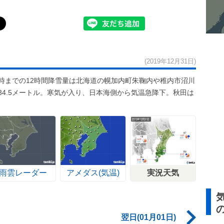
(2019年12月31日)
時までの12時間降雪量は北海道の幌加内町朱鞠内や稚内市沼川
34.5メートル。寒気が入り、日本海側から気温急降下。秋田は
雨雲レーダー
アメダス(気温)
実況天気
翌日(01月01日)