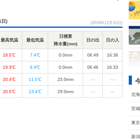
1日)
(2019年12月31日)
日積算
最高気温
最低気温
日の出
日の入
降水量(mm)
18.5℃
7.4℃
0.0
mm
06:49
16:36
19.9℃
6.9℃
0.0
mm
06:46
16:33
20.4℃
11.5℃
23.0
mm
---
---
20.5℃
13.4℃
29.0
mm
---
---
北海
宮城
東京
新潟