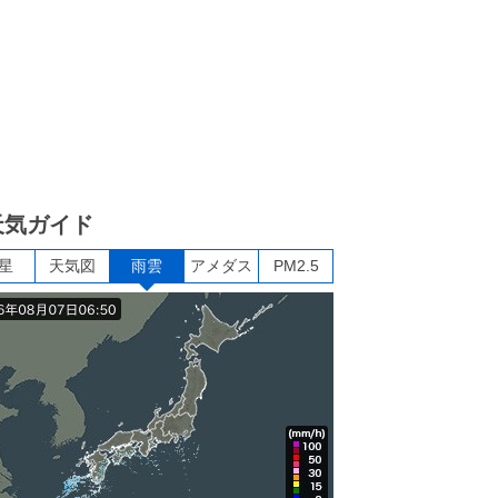
天気ガイド
星
天気図
雨雲
アメダス
PM2.5