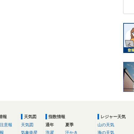
情報
天気図
指数情報
レジャー天気
注意報
天気図
通年
夏季
山の天気
報
気象衛星
洗濯
汗かき
海の天気