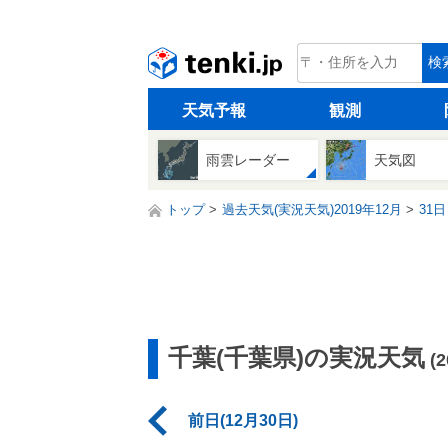
tenki.jp
検
天気予報
観測
雨雲レーダー
天気図
トップ
過去天気(実況天気)2019年12月
31日
千葉(千葉県)の実況天気
(
前日(12月30日)