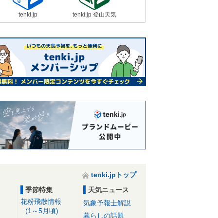
tenki.jp
tenki.jp 登山天気
tenki.jpトップ
季節特集
天気ニュース
花粉飛散情報
気象予報士解説
(1～5月頃)
暮らしの話題