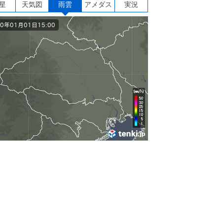
星
天気図
雨雲
アメダス
実況