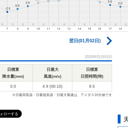
翌日(01月02日)
2020年01月01日
日積算
日最大
日積算
降水量(mm)
風速(m/s)
日照時間(時)
0.0
4.9 (00:10)
8.5
※日最高気温・日最低気温・日最大風速は、アメダス10分値です