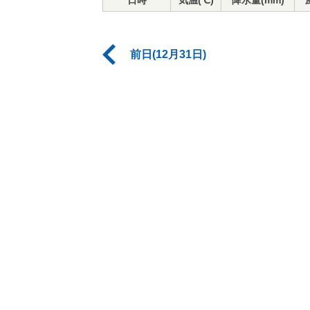
日時
気温(℃)
降水量(mm)
前日(12月31日)