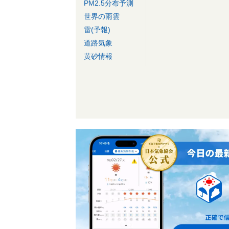
PM2.5分布予測
世界の雨雲
雷(予報)
道路気象
黄砂情報