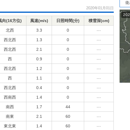
衛
2020年01月01日
風向(16方位)
風速(m/s)
日照時間(分)
積雪深(cm)
北西
3.3
0
---
西北西
1.3
0
---
西北西
2.1
0
---
西
0.9
0
---
西北西
1.2
0
---
西
1.1
0
---
西北西
0.4
0
---
西南西
1.4
0
---
南西
1.7
44
---
南東
2.1
60
---
東北東
1.4
60
---