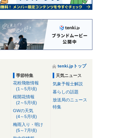
tenki.jpトップ
季節特集
天気ニュース
花粉飛散情報
気象予報士解説
(1～5月頃)
暮らしの話題
桜開花情報
放送局のニュース
(2～5月頃)
特集
GWの天気
(4～5月頃)
梅雨入り・明け
(5～7月頃)