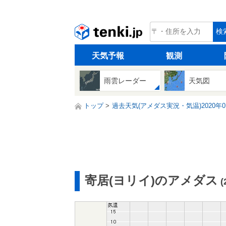
tenki.jp
検
天気予報
観測
雨雲レーダー
天気図
トップ
過去天気(アメダス実況・気温)2020年0
寄居(ヨリイ)のアメダス