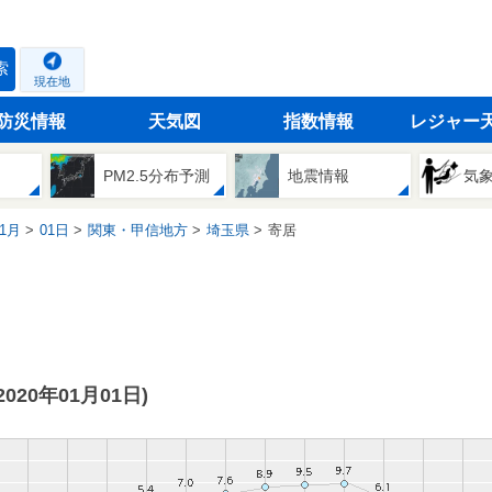
索
現在地
防災情報
天気図
指数情報
レジャー
PM2.5分布予測
地震情報
気
1月
01日
関東・甲信地方
埼玉県
寄居
(2020年01月01日)