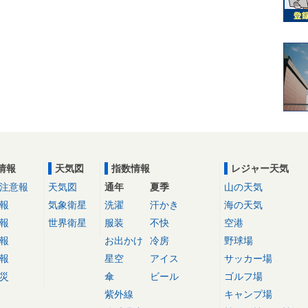
情報
天気図
指数情報
レジャー天気
注意報
天気図
通年
夏季
山の天気
報
気象衛星
洗濯
汗かき
海の天気
報
世界衛星
服装
不快
空港
報
お出かけ
冷房
野球場
報
星空
アイス
サッカー場
災
傘
ビール
ゴルフ場
紫外線
キャンプ場