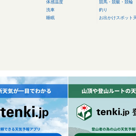
体感温度
競馬・競艇・競輪
洗車
釣り
睡眠
お出かけスポット