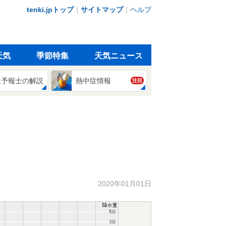
tenki.jpトップ
｜
サイトマップ
｜
ヘルプ
天気
季節特集
天気ニュース
象予報士の解説
熱中症情報
注目
2020年01月01日