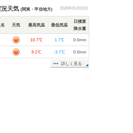
実況天気
2020年01月01日
(関東・甲信地方)
甲府市内から 初日の出と富士山
01日11:53
日積算
点名
天気
最高気温
最低気温
降水量
北海道 令和最初の初日の出は
谷
10.7℃
1.7℃
0.0
mm
01日10:11
父
9.2℃
-3.7℃
0.0
mm
1日 北日本は冬の嵐続く 全国的に
寒い元日に
詳しく見る
01日07:07
各地の初日の出の時刻
01日04:00