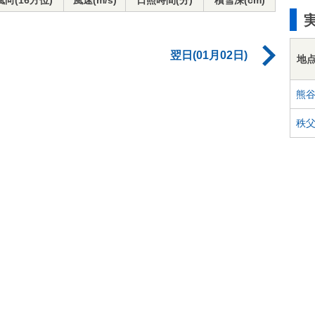
風向(16方位)
風速(m/s)
日照時間(分)
積雪深(cm)
翌日(01月02日)
地
熊
秩