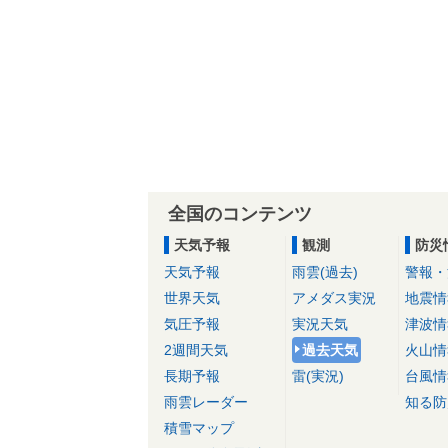
全国のコンテンツ
天気予報
観測
防災
天気予報
雨雲(過去)
警報・
世界天気
アメダス実況
地震情
気圧予報
実況天気
津波情
2週間天気
過去天気
火山情
長期予報
雷(実況)
台風情
雨雲レーダー
知る防
積雪マップ