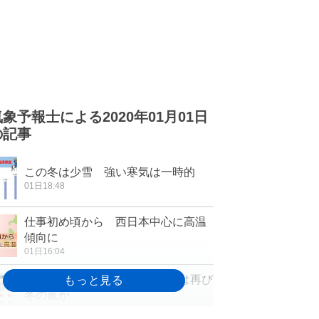
気象予報士による2020年01月01日
の記事
この冬は少雪 強い寒気は一時的
01日18:48
仕事初め頃から 西日本中心に高温
傾向に
01日16:04
週間 影響長引く寒波 5日頃は再び
冬の嵐か
01日12:08