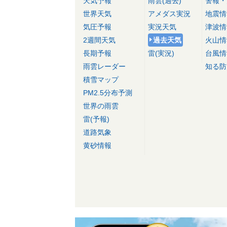
天気予報
雨雲(過去)
警報・
世界天気
アメダス実況
地震情
気圧予報
実況天気
津波情
2週間天気
過去天気
火山情
長期予報
雷(実況)
台風情
雨雲レーダー
知る防
積雪マップ
PM2.5分布予測
世界の雨雲
雷(予報)
道路気象
黄砂情報