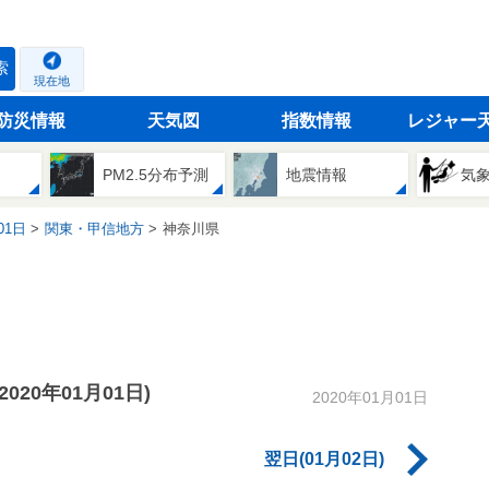
索
現在地
防災情報
天気図
指数情報
レジャー
PM2.5分布予測
地震情報
気
01日
関東・甲信地方
神奈川県
(2020年01月01日)
2020年01月01日
翌日(01月02日)