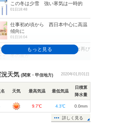
この冬は少雪 強い寒気は一時的
01日18:48
仕事初め頃から 西日本中心に高温
傾向に
01日16:04
週間 影響長引く寒波 5日頃は再び
冬の嵐か
01日12:08
実況天気
2020年01月01日
(関東・甲信地方)
甲府市内から 初日の出と富士山
01日11:53
日積算
点名
天気
最高気温
最低気温
降水量
北海道 令和最初の初日の出は
浜
9.7℃
4.3℃
0.0
mm
01日10:11
詳しく見る
1日 北日本は冬の嵐続く 全国的に
寒い元日に
01日07:07