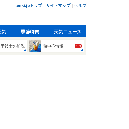
tenki.jpトップ
｜
サイトマップ
｜
ヘルプ
天気
季節特集
天気ニュース
象予報士の解説
熱中症情報
注目