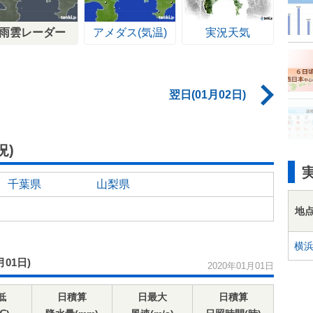
雨雲レーダー
アメダス(気温)
実況天気
翌日(01月02日)
況)
千葉県
山梨県
地
横
月01日)
2020年01月01日
低
日積算
日最大
日積算