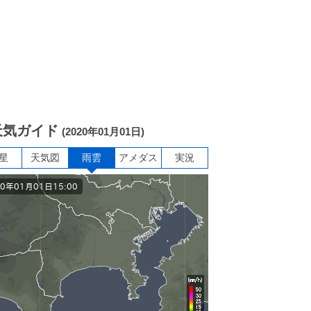
天気ガイド
(2020年01月01日)
星
天気図
雨雲
アメダス
実況