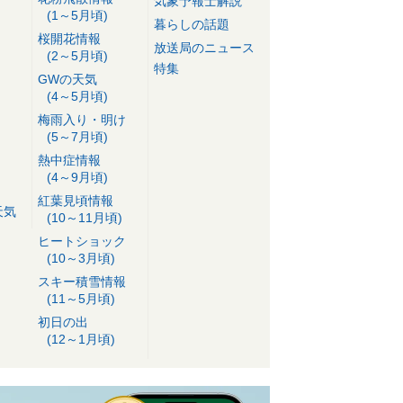
気象予報士解説
(1～5月頃)
暮らしの話題
桜開花情報
放送局のニュース
(2～5月頃)
特集
GWの天気
(4～5月頃)
梅雨入り・明け
(5～7月頃)
熱中症情報
(4～9月頃)
紅葉見頃情報
天気
(10～11月頃)
ヒートショック
(10～3月頃)
スキー積雪情報
(11～5月頃)
初日の出
(12～1月頃)