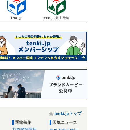
tenki.jp
tenki.jp 登山天気
tenki.jpトップ
季節特集
天気ニュース
花粉飛散情報