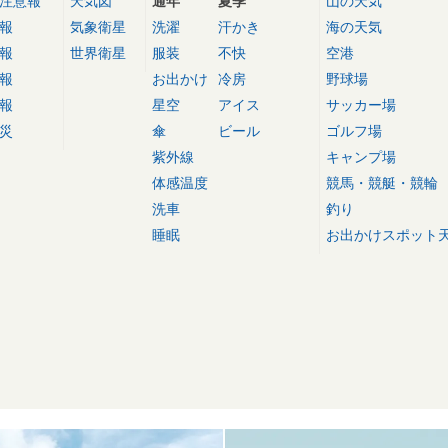
注意報
天気図
通年
夏季
山の天気
報
気象衛星
洗濯
汗かき
海の天気
報
世界衛星
服装
不快
空港
報
お出かけ
冷房
野球場
報
星空
アイス
サッカー場
災
傘
ビール
ゴルフ場
紫外線
キャンプ場
体感温度
競馬・競艇・競輪
洗車
釣り
睡眠
お出かけスポット