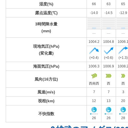
湿度(%)
66
63
65
露点温度(℃)
-14.0
-14.5
-12.9
3時間降水量
(mm)
---
---
---
1004.2
1004.8
1006.
現地気圧(hPa)
(変化量)
(+0.4)
(+0.6)
(+1.3)
海面気圧(hPa)
1006.3
1006.9
1008.
風向(16方位)
西南西
西
西
風速(m/s)
7
7
3
視程(km)
12
13
20
不快指数
26
26
28