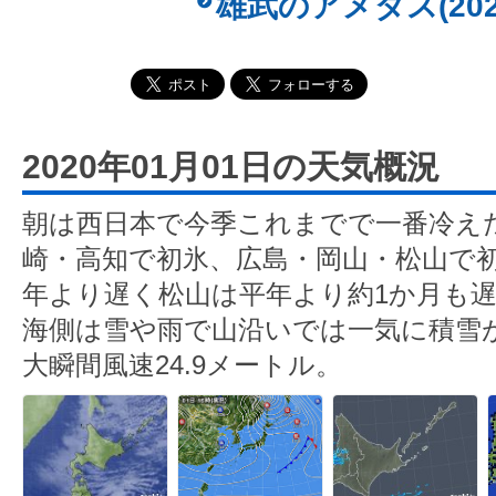
雄武のアメダス(202
2020年01月01日の天気概況
朝は西日本で今季これまでで一番冷え
崎・高知で初氷、広島・岡山・松山で
年より遅く松山は平年より約1か月も
海側は雪や雨で山沿いでは一気に積雪
大瞬間風速24.9メートル。