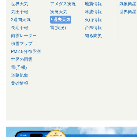
世界天気
アメダス実況
地震情報
気象衛星
気圧予報
実況天気
津波情報
世界衛星
2週間天気
過去天気
火山情報
長期予報
雷(実況)
台風情報
雨雲レーダー
知る防災
積雪マップ
PM2.5分布予測
世界の雨雲
雷(予報)
道路気象
黄砂情報