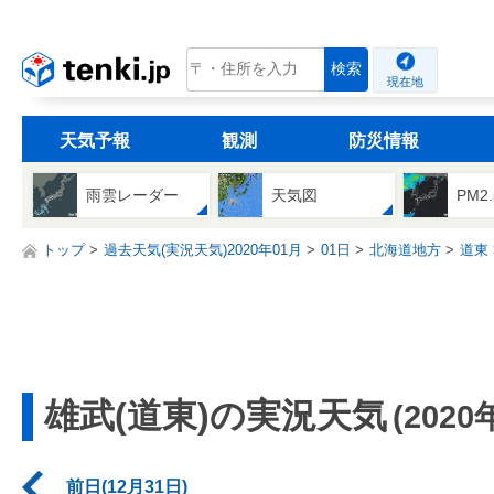
tenki.jp
検索
現在地
天気予報
観測
防災情報
雨雲レーダー
天気図
PM2
トップ
過去天気(実況天気)2020年01月
01日
北海道地方
道東
雄武(道東)の実況天気
(2020
前日(12月31日)