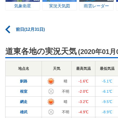
気象衛星
実況天気図
雨雲レーダー
前日(12月31日)
道東各地の実況天気
(2020年01月
地点名
天気
最高気温
最低気温
釧路
晴
-1.6℃
-5.1℃
根室
不明
-2.0℃
-6.1℃
網走
晴
-3.2℃
-9.5℃
雄武
不明
-4.9℃
-8.9℃