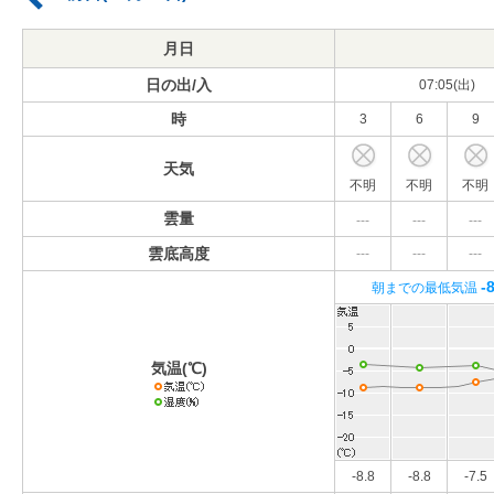
月日
日の出/入
07:05(出)
時
3
6
9
天気
不明
不明
不明
雲量
---
---
---
雲底高度
---
---
---
-
朝までの最低気温
気温(℃)
-8.8
-8.8
-7.5