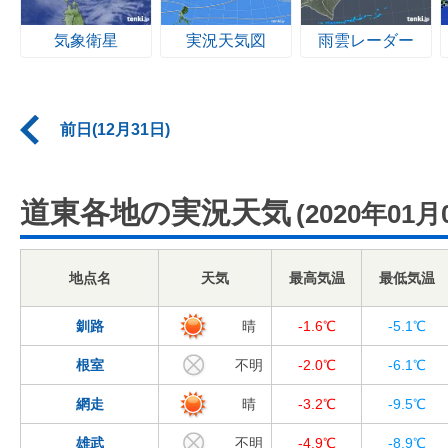
気象衛星
実況天気図
雨雲レーダー
前日(12月31日)
道東各地の実況天気
(2020年01月
地点名
天気
最高気温
最低気温
釧路
晴
-1.6℃
-5.1℃
根室
不明
-2.0℃
-6.1℃
網走
晴
-3.2℃
-9.5℃
雄武
不明
-4.9℃
-8.9℃