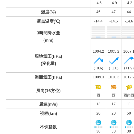
-4.6
-4.9
-4.2
湿度(%)
46
47
44
露点温度(℃)
-14.4
-14.5
-14.6
3時間降水量
(mm)
---
---
---
1004.2
1005.2
1007.
現地気圧(hPa)
(変化量)
(+0.6)
(+1.0)
(+1.9)
海面気圧(hPa)
1009.3
1010.3
1012.
風向(16方位)
西
西
西南
風速(m/s)
13
17
11
視程(km)
20
20
50
不快指数
30
30
30