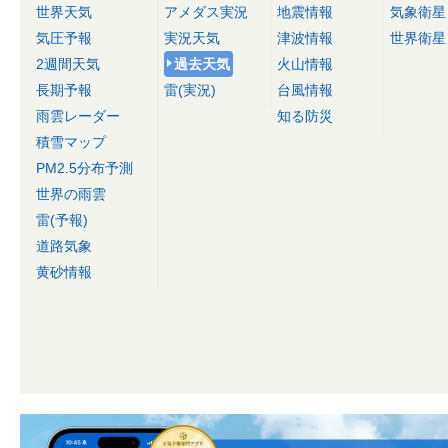
世界天気
アメダス実況
地震情報
気象衛星
気圧予報
実況天気
津波情報
世界衛星
2週間天気
過去天気
火山情報
長期予報
雷(実況)
台風情報
雨雲レーダー
知る防災
積雪マップ
PM2.5分布予測
世界の雨雲
雷(予報)
道路気象
黄砂情報