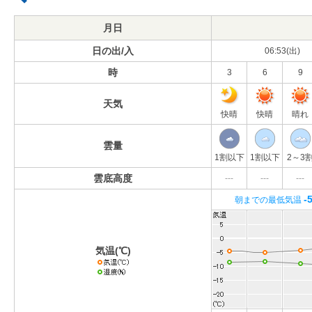
月日
日の出/入
06:53(出)
時
3
6
9
天気
快晴
快晴
晴れ
雲量
1割以下
1割以下
2～3
雲底高度
---
---
---
-
朝までの最低気温
気温(℃)