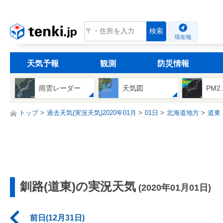
tenki.jp
検索
現在地
天気予報
観測
防災情報
雨雲レーダー
天気図
PM2
トップ
過去天気(実況天気)2020年01月
01日
北海道地方
道東
釧路(道東)の実況天気
(2020年01月01日)
前日(12月31日)