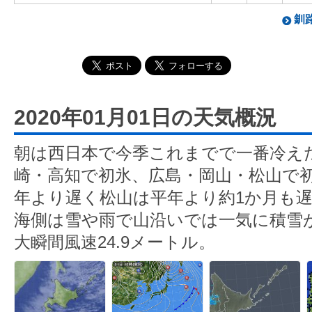
釧路
2020年01月01日の天気概況
朝は西日本で今季これまでで一番冷え
崎・高知で初氷、広島・岡山・松山で
年より遅く松山は平年より約1か月も
海側は雪や雨で山沿いでは一気に積雪
大瞬間風速24.9メートル。