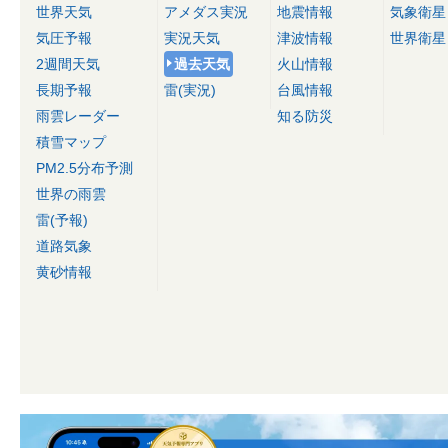
世界天気
アメダス実況
地震情報
気象衛星
気圧予報
実況天気
津波情報
世界衛星
2週間天気
過去天気
火山情報
長期予報
雷(実況)
台風情報
雨雲レーダー
知る防災
積雪マップ
PM2.5分布予測
世界の雨雲
雷(予報)
道路気象
黄砂情報