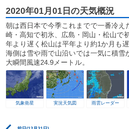
2020年01月01日の天気概況
朝は西日本で今季これまでで一番冷え
崎・高知で初氷、広島・岡山・松山で
年より遅く松山は平年より約1か月も
海側は雪や雨で山沿いでは一気に積雪
大瞬間風速24.9メートル。
気象衛星
実況天気図
雨雲レーダー
前日(12月31日)