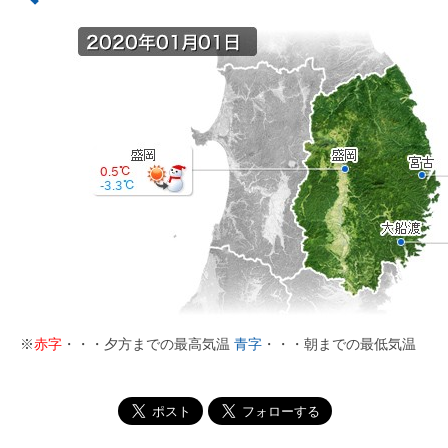
※
赤字
・・・夕方までの最高気温
青字
・・・朝までの最低気温