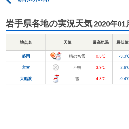
岩手県各地の実況天気
2020年01
地点名
天気
最高気温
最低気
盛岡
晴のち雪
0.5℃
-3.3
宮古
不明
3.9℃
-2.6
大船渡
雪
4.3℃
-0.4