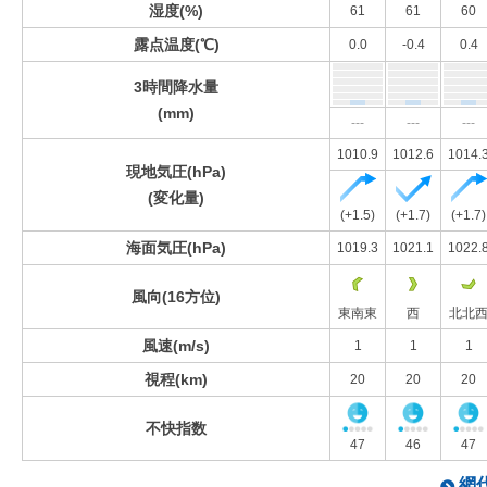
湿度(%)
61
61
60
露点温度(℃)
0.0
-0.4
0.4
3時間降水量
(mm)
---
---
---
1010.9
1012.6
1014.
現地気圧(hPa)
(変化量)
(+1.5)
(+1.7)
(+1.7)
海面気圧(hPa)
1019.3
1021.1
1022.
風向(16方位)
東南東
西
北北
風速(m/s)
1
1
1
視程(km)
20
20
20
不快指数
47
46
47
網代