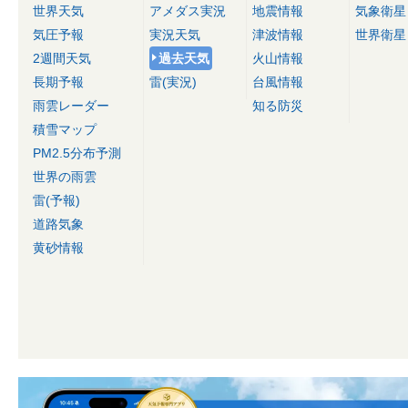
世界天気
アメダス実況
地震情報
気象衛星
気圧予報
実況天気
津波情報
世界衛星
2週間天気
過去天気
火山情報
長期予報
雷(実況)
台風情報
雨雲レーダー
知る防災
積雪マップ
PM2.5分布予測
世界の雨雲
雷(予報)
道路気象
黄砂情報