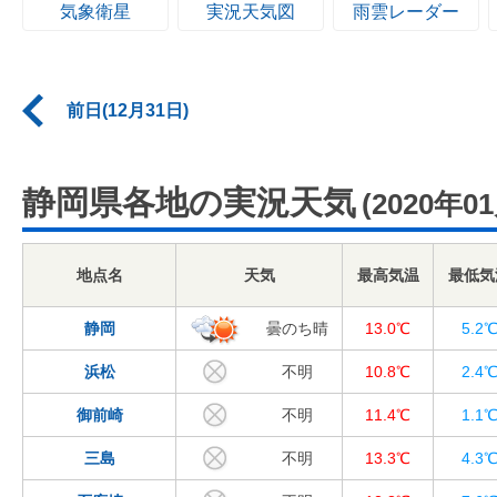
気象衛星
実況天気図
雨雲レーダー
前日(12月31日)
静岡県各地の実況天気
(2020年0
地点名
天気
最高気温
最低気
静岡
曇のち晴
13.0℃
5.2
浜松
不明
10.8℃
2.4
御前崎
不明
11.4℃
1.1
三島
不明
13.3℃
4.3