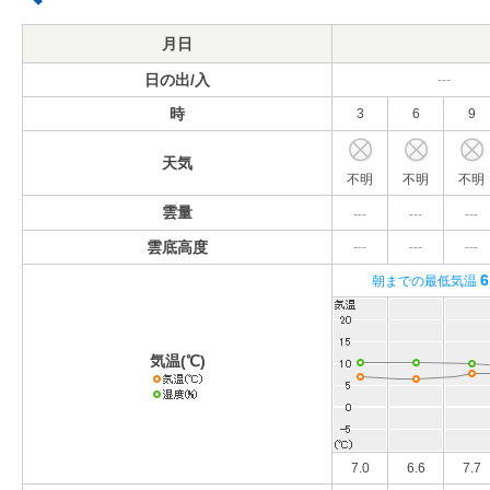
月日
日の出/入
---
時
3
6
9
天気
不明
不明
不明
雲量
---
---
---
雲底高度
---
---
---
6
朝までの最低気温
気温(℃)
7.0
6.6
7.7