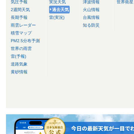
気圧予報
実況天気
津波情報
世界衛星
2週間天気
過去天気
火山情報
長期予報
雷(実況)
台風情報
雨雲レーダー
知る防災
積雪マップ
PM2.5分布予測
世界の雨雲
雷(予報)
道路気象
黄砂情報