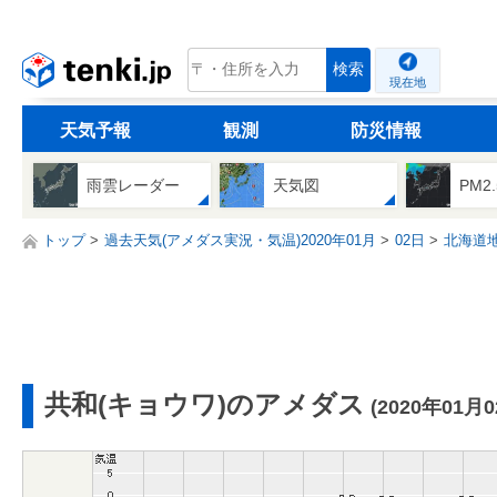
tenki.jp
検索
現在地
天気予報
観測
防災情報
雨雲レーダー
天気図
PM2
トップ
過去天気(アメダス実況・気温)2020年01月
02日
北海道
共和(キョウワ)のアメダス
(2020年01月0