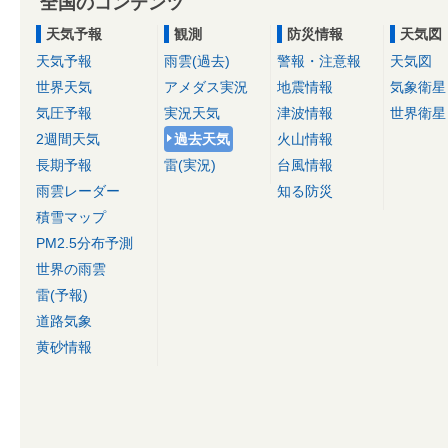
全国のコンテンツ
天気予報
観測
防災情報
天気図
天気予報
雨雲(過去)
警報・注意報
天気図
世界天気
アメダス実況
地震情報
気象衛星
気圧予報
実況天気
津波情報
世界衛星
2週間天気
過去天気
火山情報
長期予報
雷(実況)
台風情報
雨雲レーダー
知る防災
積雪マップ
PM2.5分布予測
世界の雨雲
雷(予報)
道路気象
黄砂情報