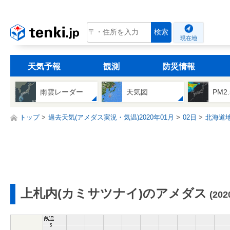
tenki.jp
検索
現在地
天気予報
観測
防災情報
雨雲レーダー
天気図
PM2
トップ
過去天気(アメダス実況・気温)2020年01月
02日
北海道
上札内(カミサツナイ)のアメダス
(20