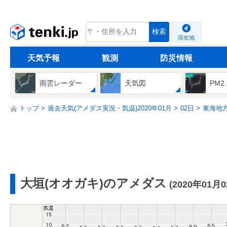
tenki.jp
検索
現在地
天気予報
観測
防災情報
雨雲レーダー
天気図
PM2
トップ
過去天気(アメダス実況・気温)2020年01月
02日
東海地
大垣(オオガキ)のアメダス
(2020年01月0