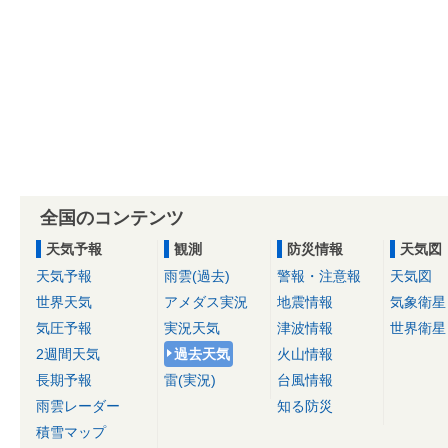
全国のコンテンツ
天気予報
観測
防災情報
天気図
天気予報
雨雲(過去)
警報・注意報
天気図
世界天気
アメダス実況
地震情報
気象衛星
気圧予報
実況天気
津波情報
世界衛星
2週間天気
過去天気
火山情報
長期予報
雷(実況)
台風情報
雨雲レーダー
知る防災
積雪マップ