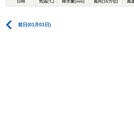
日時
気温(℃)
降水量(mm)
風向(16方位)
風速
前日(01月01日)