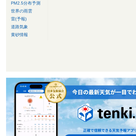
PM2.5分布予測
世界の雨雲
雷(予報)
道路気象
黄砂情報