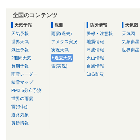
全国のコンテンツ
天気予報
観測
防災情報
天気図
天気予報
雨雲(過去)
警報・注意報
天気図
世界天気
アメダス実況
地震情報
気象衛星
気圧予報
実況天気
津波情報
世界衛星
2週間天気
過去天気
火山情報
長期予報
雷(実況)
台風情報
雨雲レーダー
知る防災
積雪マップ
PM2.5分布予測
世界の雨雲
雷(予報)
道路気象
黄砂情報