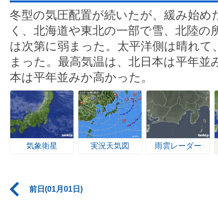
冬型の気圧配置が続いたが、緩み始め
く、北海道や東北の一部で雪、北陸の
は次第に弱まった。太平洋側は晴れて
まった。最高気温は、北日本は平年並
本は平年並みか高かった。
気象衛星
実況天気図
雨雲レーダー
前日(01月01日)