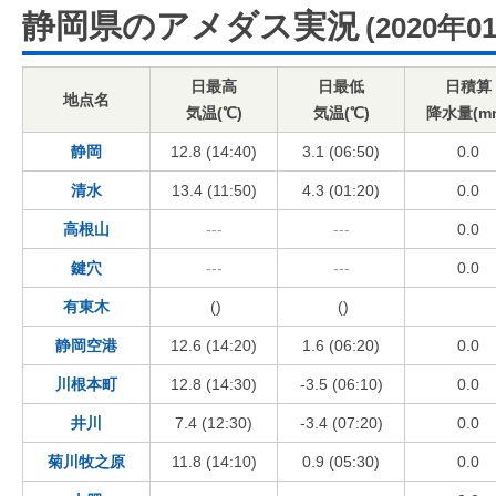
静岡県のアメダス実況
(2020年0
日最高
日最低
日積算
地点名
気温(℃)
気温(℃)
降水量(m
静岡
12.8 (14:40)
3.1 (06:50)
0.0
清水
13.4 (11:50)
4.3 (01:20)
0.0
高根山
---
---
0.0
鍵穴
---
---
0.0
有東木
()
()
静岡空港
12.6 (14:20)
1.6 (06:20)
0.0
川根本町
12.8 (14:30)
-3.5 (06:10)
0.0
井川
7.4 (12:30)
-3.4 (07:20)
0.0
菊川牧之原
11.8 (14:10)
0.9 (05:30)
0.0