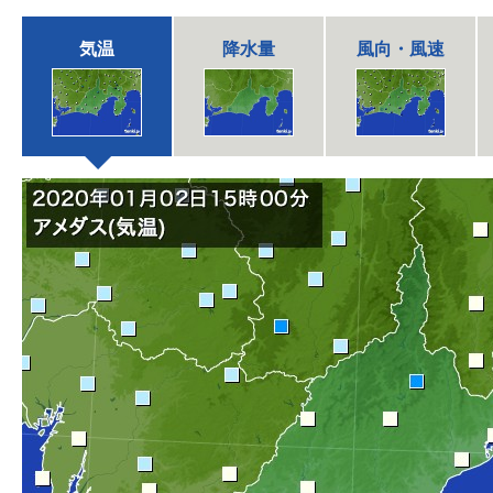
気温
降水量
風向・風速