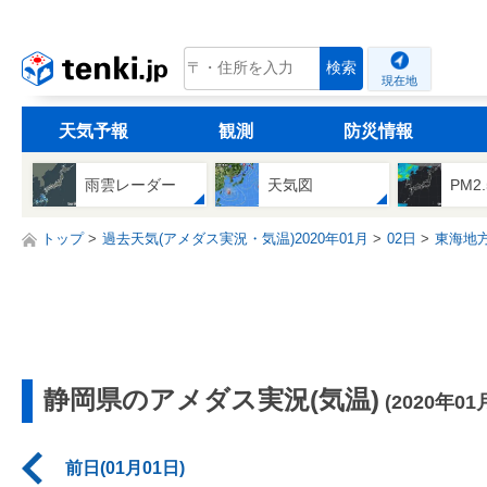
tenki.jp
検索
現在地
天気予報
観測
防災情報
雨雲レーダー
天気図
PM2
トップ
過去天気(アメダス実況・気温)2020年01月
02日
東海地
静岡県のアメダス実況(気温)
(2020年01
前日(01月01日)