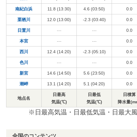
南紀白浜
11.8 (13:30)
4.6 (03:50)
0.0
栗栖川
12.0 (13:00)
-2.3 (03:40)
0.0
日置川
---
---
0.0
本宮
---
---
0.0
西川
12.4 (14:20)
-2.3 (05:10)
0.0
色川
---
---
0.0
新宮
14.6 (14:50)
5.6 (23:50)
0.0
潮岬
13.1 (14:20)
5.1 (04:20)
0.0
日最高
日最低
日積算
地点名
気温(℃)
気温(℃)
降水量(m
※日最高気温・日最低気温・日最大風
全国のコンテンツ