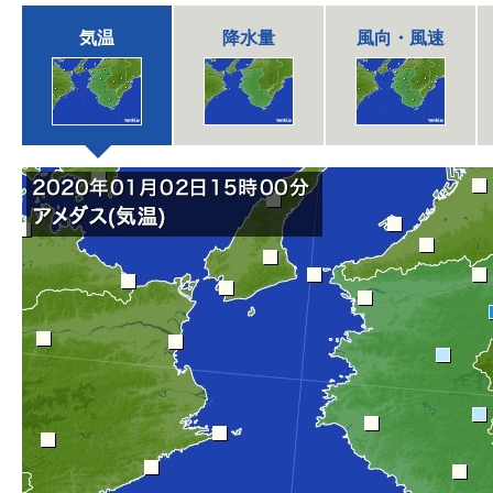
気温
降水量
風向・風速