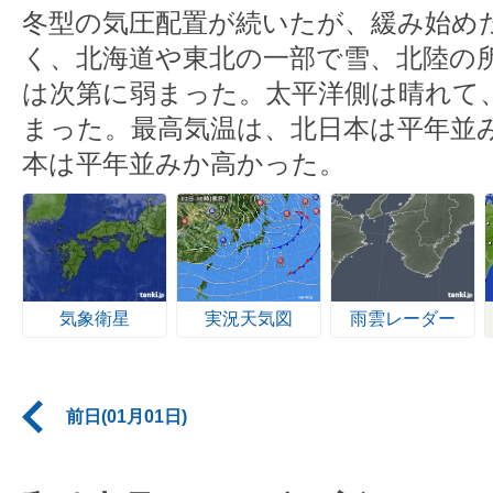
冬型の気圧配置が続いたが、緩み始め
く、北海道や東北の一部で雪、北陸の
は次第に弱まった。太平洋側は晴れて
まった。最高気温は、北日本は平年並
本は平年並みか高かった。
気象衛星
実況天気図
雨雲レーダー
前日(01月01日)