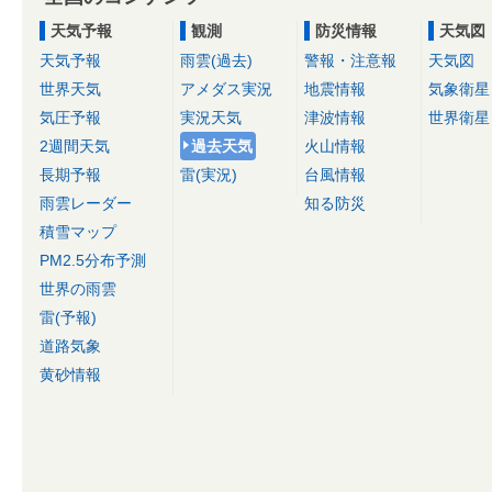
天気予報
観測
防災情報
天気図
天気予報
雨雲(過去)
警報・注意報
天気図
世界天気
アメダス実況
地震情報
気象衛星
気圧予報
実況天気
津波情報
世界衛星
2週間天気
過去天気
火山情報
長期予報
雷(実況)
台風情報
雨雲レーダー
知る防災
積雪マップ
PM2.5分布予測
世界の雨雲
雷(予報)
道路気象
黄砂情報