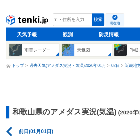
tenki.jp
検索
現在地
天気予報
観測
防災情報
雨雲レーダー
天気図
PM2
トップ
過去天気(アメダス実況・気温)2020年01月
02日
近畿地
和歌山県のアメダス実況(気温)
(2020年
前日(01月01日)