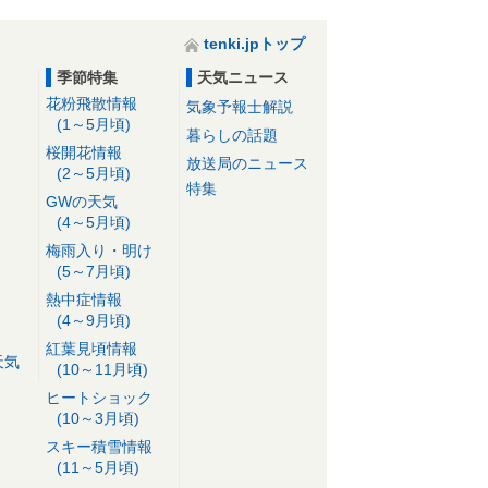
tenki.jpトップ
季節特集
天気ニュース
花粉飛散情報
気象予報士解説
(1～5月頃)
暮らしの話題
桜開花情報
放送局のニュース
(2～5月頃)
特集
GWの天気
(4～5月頃)
梅雨入り・明け
(5～7月頃)
熱中症情報
(4～9月頃)
紅葉見頃情報
天気
(10～11月頃)
ヒートショック
(10～3月頃)
スキー積雪情報
(11～5月頃)