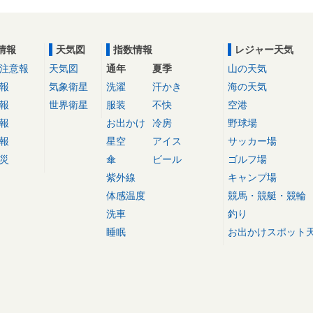
情報
天気図
指数情報
レジャー天気
注意報
天気図
通年
夏季
山の天気
報
気象衛星
洗濯
汗かき
海の天気
報
世界衛星
服装
不快
空港
報
お出かけ
冷房
野球場
報
星空
アイス
サッカー場
災
傘
ビール
ゴルフ場
紫外線
キャンプ場
体感温度
競馬・競艇・競輪
洗車
釣り
睡眠
お出かけスポット