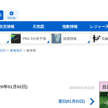
索
現在地
防災情報
天気図
指数情報
レジャー
PM2.5分布予測
地震情報
気
02日
東海地方
岐阜県
台
020年01月02日)
2020年01月02日
翌日(01月03日)