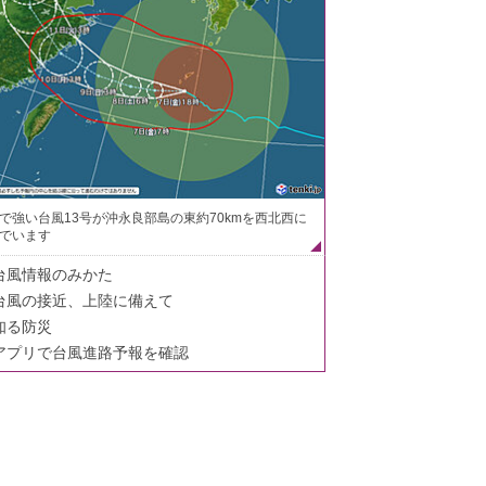
で強い台風13号が沖永良部島の東約70kmを西北西に
でいます
台風情報のみかた
台風の接近、上陸に備えて
知る防災
アプリで台風進路予報を確認