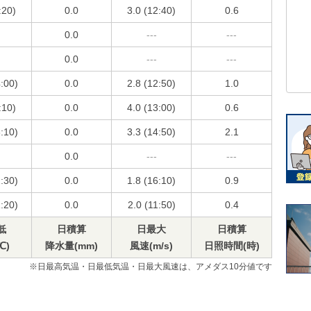
:20)
0.0
3.0 (12:40)
0.6
0.0
---
---
0.0
---
---
4:00)
0.0
2.8 (12:50)
1.0
:10)
0.0
4.0 (13:00)
0.6
3:10)
0.0
3.3 (14:50)
2.1
0.0
---
---
2:30)
0.0
1.8 (16:10)
0.9
1:20)
0.0
2.0 (11:50)
0.4
低
日積算
日最大
日積算
℃)
降水量(mm)
風速(m/s)
日照時間(時)
※日最高気温・日最低気温・日最大風速は、アメダス10分値です