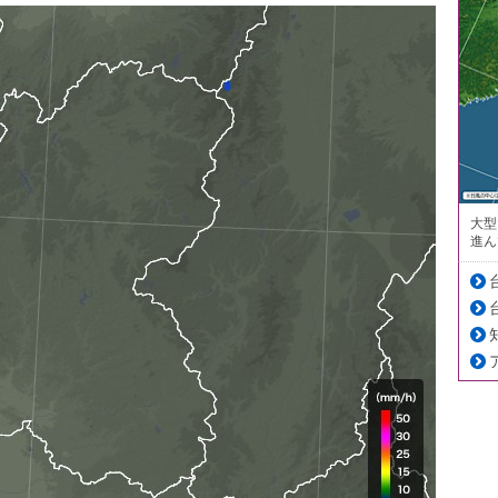
大型
進ん