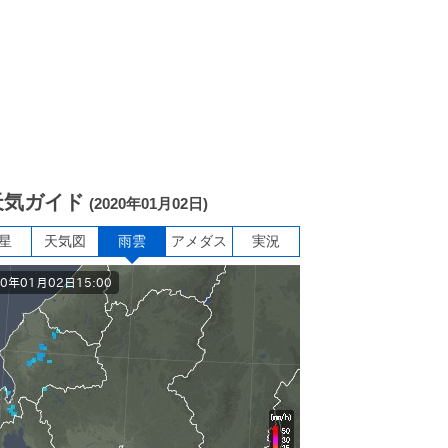
天気ガイド
(2020年01月02日)
星
天気図
雨雲
アメダス
実況