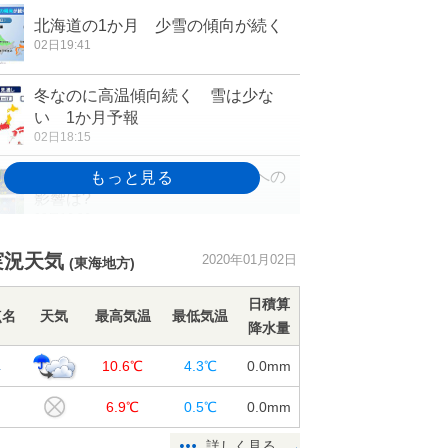
北海道の1か月 少雪の傾向が続く
02日19:41
冬なのに高温傾向続く 雪は少な
い 1か月予報
02日18:15
Uターンラッシュの天気 交通への
影響は?
02日16:26
週間 4日から5日は強い寒気 北陸
実況天気
2020年01月02日
(東海地方)
で一気に積雪増か
02日11:32
日積算
点名
天気
最高気温
最低気温
降水量
大阪でもっとも遅い初氷
阜
10.6℃
4.3℃
0.0
mm
02日08:03
山
6.9℃
0.5℃
0.0
mm
2日 北海道は昼頃まで暴風雪に警
戒 北陸は雷雨
詳しく見る