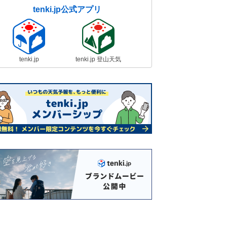
tenki.jp公式アプリ
tenki.jp
tenki.jp 登山天気