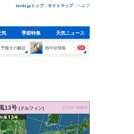
tenki.jpトップ
｜
サイトマップ
｜
ヘルプ
天気
季節特集
天気ニュース
象予報士の解説
熱中症情報
注目
風13号
(ドルフィン)
07日07:00現在