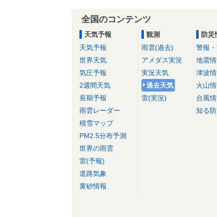
全国のコンテンツ
天気予報
観測
防災
天気予報
雨雲(過去)
警報・
世界天気
アメダス実況
地震情
気圧予報
実況天気
津波情
2週間天気
過去天気
火山情
長期予報
雷(実況)
台風情
雨雲レーダー
知る防
積雪マップ
PM2.5分布予測
世界の雨雲
雷(予報)
道路気象
黄砂情報