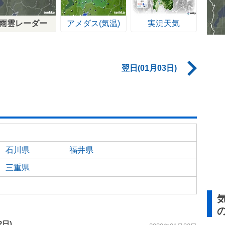
雨雲レーダー
アメダス(気温)
実況天気
翌日(01月03日)
石川県
福井県
三重県
2日)