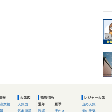
情報
天気図
指数情報
レジャー天気
注意報
天気図
通年
夏季
山の天気
報
気象衛星
洗濯
汗かき
海の天気