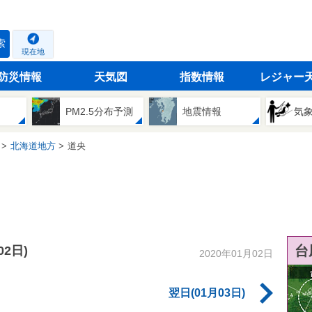
索
現在地
防災情報
天気図
指数情報
レジャー
PM2.5分布予測
地震情報
気
北海道地方
道央
台
02日)
2020年01月02日
翌日(01月03日)