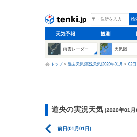
tenki.jp
検
天気予報
観測
雨雲レーダー
天気図
トップ
過去天気(実況天気)2020年01月
02日
道央の実況天気
(2020年01月
前日(01月01日)