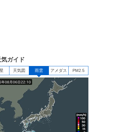
天気ガイド
星
天気図
雨雲
アメダス
PM2.5