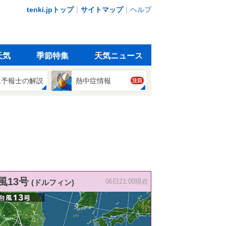
tenki.jpトップ
｜
サイトマップ
｜
ヘルプ
天気
季節特集
天気ニュース
象予報士の解説
熱中症情報
注目
風13号
(ドルフィン)
06日21:00現在