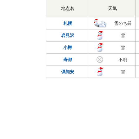
地点名
天気
札幌
雪のち曇
岩見沢
雪
小樽
雪
寿都
不明
倶知安
雪