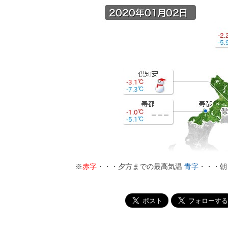
※
赤字
・・・夕方までの最高気温
青字
・・・朝