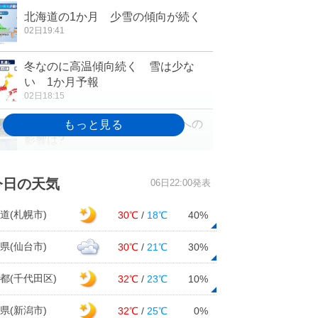
北海道の1か月 少雪の傾向が続く
02日19:41
冬なのに高温傾向続く 雪は少な
い 1か月予報
02日18:15
Uターンラッシュの天気 交通への
影響は?
02日16:26
週間 4日から5日は強い寒気 北陸
今日の天気
06日22:00発表
で一気に積雪増か
02日11:32
道(札幌市)
30℃
/
18℃
40%
大阪でもっとも遅い初氷
県(仙台市)
30℃
/
21℃
30%
02日08:03
都(千代田区)
32℃
/
23℃
10%
2日 北海道は昼頃まで暴風雪に警
県(新潟市)
32℃
/
25℃
0%
戒 北陸は雷雨