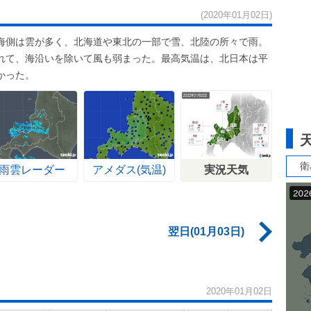
(2020年01月02日)
海側は雲が多く、北海道や東北の一部で雪、北陸の所々で雨。
れて、海沿いを除いて風も弱まった。最高気温は、北日本は平
かった。
衛
雨雲レーダー
アメダス(気温)
実況天気
翌日(01月03日)
2020年01月02日