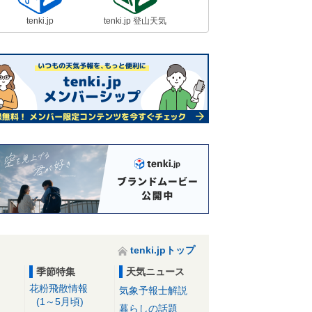
tenki.jp
tenki.jp 登山天気
tenki.jpトップ
季節特集
天気ニュース
花粉飛散情報
気象予報士解説
(1～5月頃)
暮らしの話題