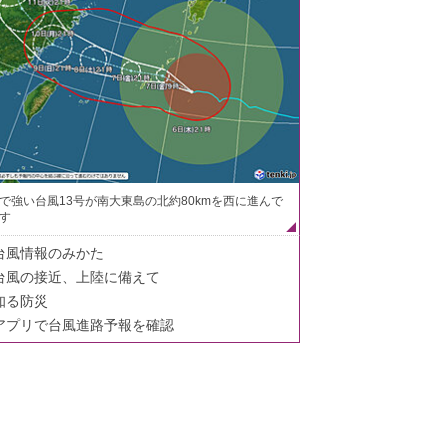
で強い台風13号が南大東島の北約80kmを西に進んで
す
台風情報のみかた
台風の接近、上陸に備えて
知る防災
アプリで台風進路予報を確認