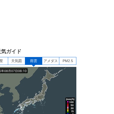
天気ガイド
星
天気図
雨雲
アメダス
PM2.5