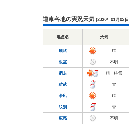
道東各地の実況天気
(2020年01月02日
地点名
天気
釧路
晴
根室
不明
網走
晴一時雪
雄武
雪
帯広
晴
紋別
雪
広尾
不明