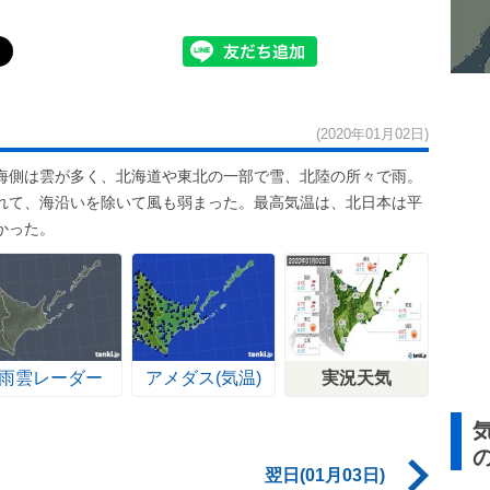
(2020年01月02日)
海側は雲が多く、北海道や東北の一部で雪、北陸の所々で雨。
れて、海沿いを除いて風も弱まった。最高気温は、北日本は平
かった。
雨雲レーダー
アメダス(気温)
実況天気
翌日(01月03日)