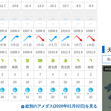
-11.7
-10.6
-11.4
-13.3
-10.1
-10.7
-9.5
-9.3
---
---
---
---
---
---
---
---
005.8
1006.0
1007.3
1006.9
1008.6
1010.0
1009.3
1008.7
+0.9)
(+0.2)
(+1.3)
(-0.4)
(+1.7)
(+1.4)
(-0.7)
(-0.6)
008.1
1008.3
1009.6
1009.1
1010.9
1012.3
1011.6
1011.0
衛
西南西
南西
西
西
西北西
西北西
南西
南西
2
2
3
7
4
3
2
2
20
20
20
17
20
20
20
20
30
31
31
32
32
32
32
32
紋別のアメダス(2020年01月02日)を見る