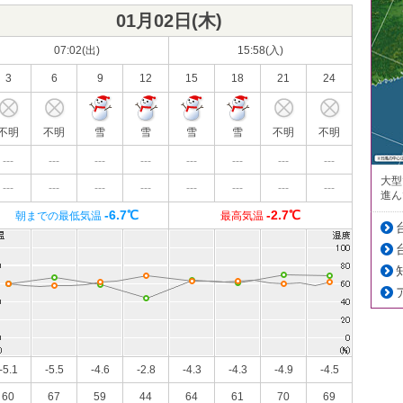
01月02日(
木
)
07:02(出)
15:58(入)
3
6
9
12
15
18
21
24
不明
不明
雪
雪
雪
雪
不明
不明
---
---
---
---
---
---
---
---
大型
---
---
---
---
---
---
---
---
進ん
-6.7℃
-2.7℃
朝までの最低気温
最高気温
-5.1
-5.5
-4.6
-2.8
-4.3
-4.3
-4.9
-4.5
60
67
59
44
64
61
70
69