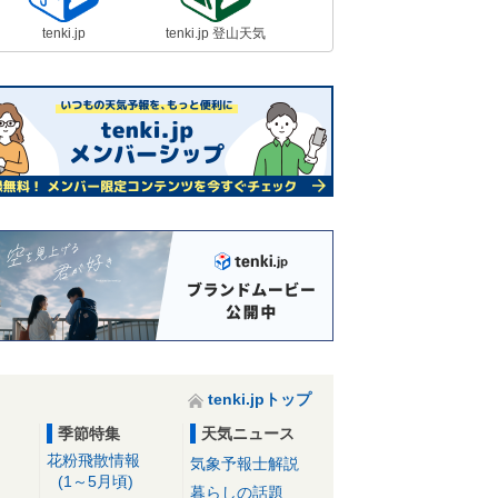
tenki.jp
tenki.jp 登山天気
tenki.jpトップ
季節特集
天気ニュース
花粉飛散情報
気象予報士解説
(1～5月頃)
暮らしの話題