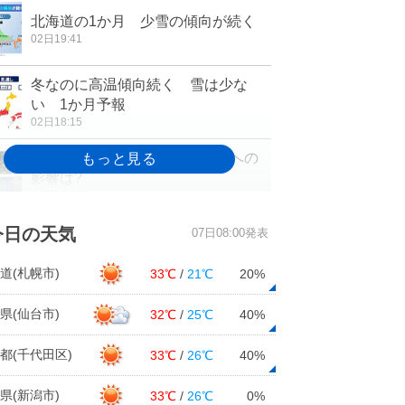
北海道の1か月 少雪の傾向が続く
02日19:41
冬なのに高温傾向続く 雪は少な
い 1か月予報
02日18:15
Uターンラッシュの天気 交通への
影響は?
02日16:26
週間 4日から5日は強い寒気 北陸
今日の天気
07日08:00発表
で一気に積雪増か
02日11:32
道(札幌市)
33℃
/
21℃
20%
大阪でもっとも遅い初氷
県(仙台市)
32℃
/
25℃
40%
02日08:03
都(千代田区)
33℃
/
26℃
40%
2日 北海道は昼頃まで暴風雪に警
県(新潟市)
33℃
/
26℃
0%
戒 北陸は雷雨