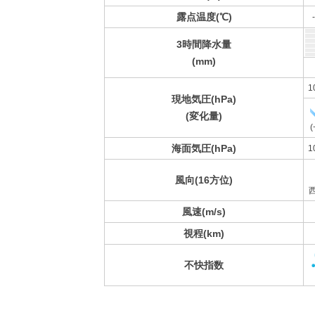
露点温度(℃)
3時間降水量
(mm)
1
現地気圧(hPa)
(変化量)
(
海面気圧(hPa)
1
風向(16方位)
風速(m/s)
視程(km)
不快指数