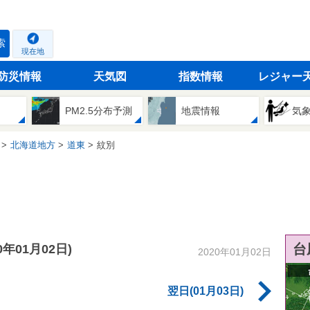
索
現在地
防災情報
天気図
指数情報
レジャー
PM2.5分布予測
地震情報
気
北海道地方
道東
紋別
台
20年01月02日)
2020年01月02日
翌日(01月03日)