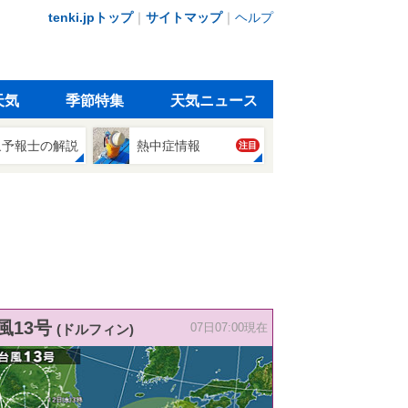
tenki.jpトップ
｜
サイトマップ
｜
ヘルプ
天気
季節特集
天気ニュース
象予報士の解説
熱中症情報
注目
風13号
(ドルフィン)
07日07:00現在