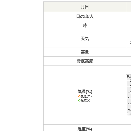
月日
日の出/入
時
天気
雲量
雲底高度
気温(℃)
湿度(%)