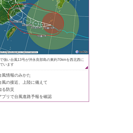
で強い台風13号が沖永良部島の東約70kmを西北西に
でいます
台風情報のみかた
台風の接近、上陸に備えて
知る防災
アプリで台風進路予報を確認