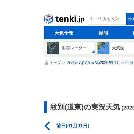
tenki.jp
検
天気予報
観測
雨雲レーダー
天気図
トップ
過去天気(実況天気)2020年01月
02日
紋別(道東)の実況天気
(20
前日(01月01日)