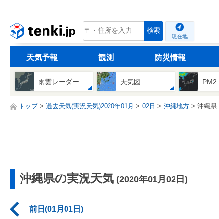
tenki.jp
検索
現在地
天気予報
観測
防災情報
雨雲レーダー
天気図
PM2
トップ
過去天気(実況天気)2020年01月
02日
沖縄地方
沖縄県
沖縄県の実況天気
(2020年01月02日)
前日(01月01日)