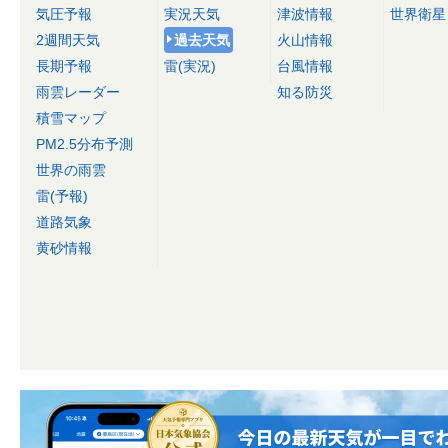
気圧予報
実況天気
津波情報
世界衛星
2週間天気
過去天気
火山情報
長期予報
雷(実況)
台風情報
雨雲レーダー
知る防災
積雪マップ
PM2.5分布予測
世界の雨雲
雷(予報)
道路気象
黄砂情報