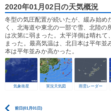
2020年01月02日の天気概況
冬型の気圧配置が続いたが、緩み始め
く、北海道や東北の一部で雪、北陸の
は次第に弱まった。太平洋側は晴れて
まった。最高気温は、北日本は平年並
本は平年並みか高かった。
気象衛星
実況天気図
雨雲レーダー
前日(01月01日)