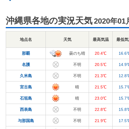
沖縄県各地の実況天気
2020年01
地点名
天気
最高気温
最低気
那覇
曇のち晴
20.4℃
16.6
名護
不明
20.5℃
14.9
久米島
不明
21.3℃
12.8
宮古島
晴
21.5℃
15.7
石垣島
晴
23.0℃
15.7
西表島
不明
22.8℃
15.8
与那国島
不明
21.9℃
17.5