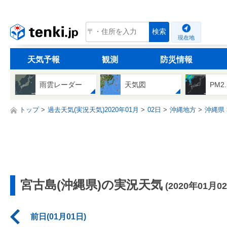
tenki.jp
検索
現在地
天気予報
観測
防災情報
雨雲レーダー
天気図
PM2
トップ
過去天気(実況天気)2020年01月
02日
沖縄地方
沖縄県
宮古島(沖縄県)の実況天気
(2020年01月0
前日(01月01日)