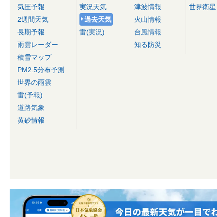
気圧予報
実況天気
津波情報
世界衛星
2週間天気
過去天気
火山情報
長期予報
雷(実況)
台風情報
雨雲レーダー
知る防災
積雪マップ
PM2.5分布予測
世界の雨雲
雷(予報)
道路気象
黄砂情報