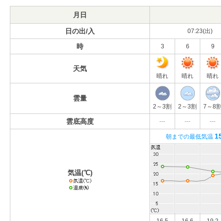
月日
日の出/入
07:23(出)
時
3
6
9
天気
晴れ
晴れ
晴れ
雲量
2～3割
2～3割
7～8
雲底高度
---
---
---
1
朝までの最低気温
気温(℃)