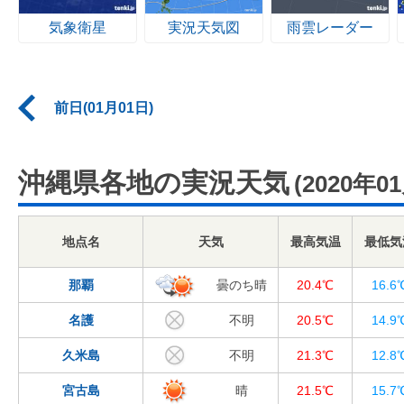
気象衛星
実況天気図
雨雲レーダー
前日(01月01日)
沖縄県各地の実況天気
(2020年0
地点名
天気
最高気温
最低気
那覇
曇のち晴
20.4℃
16.6
名護
不明
20.5℃
14.9
久米島
不明
21.3℃
12.8
宮古島
晴
21.5℃
15.7