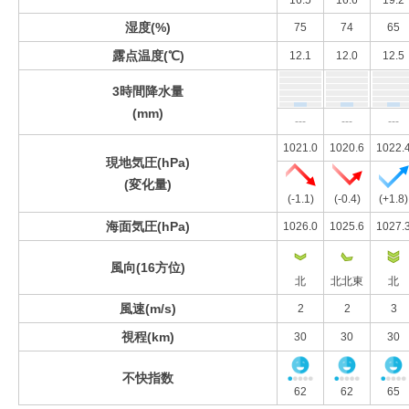
16.5
16.6
19.2
湿度(%)
75
74
65
露点温度(℃)
12.1
12.0
12.5
3時間降水量
(mm)
---
---
---
1021.0
1020.6
1022.
現地気圧(hPa)
(変化量)
(-1.1)
(-0.4)
(+1.8)
海面気圧(hPa)
1026.0
1025.6
1027.
風向(16方位)
北
北北東
北
風速(m/s)
2
2
3
視程(km)
30
30
30
不快指数
62
62
65