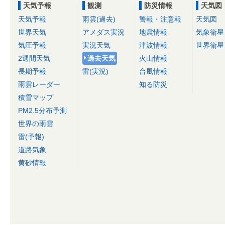
天気予報
観測
防災情報
天気図
天気予報
雨雲(過去)
警報・注意報
天気図
世界天気
アメダス実況
地震情報
気象衛星
気圧予報
実況天気
津波情報
世界衛星
2週間天気
過去天気
火山情報
長期予報
雷(実況)
台風情報
雨雲レーダー
知る防災
積雪マップ
PM2.5分布予測
世界の雨雲
雷(予報)
道路気象
黄砂情報