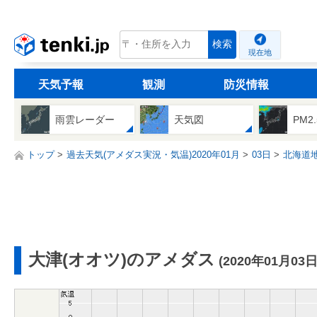
tenki.jp
検索
現在地
天気予報
観測
防災情報
雨雲レーダー
天気図
PM2
トップ
過去天気(アメダス実況・気温)2020年01月
03日
北海道
大津(オオツ)のアメダス
(2020年01月03日