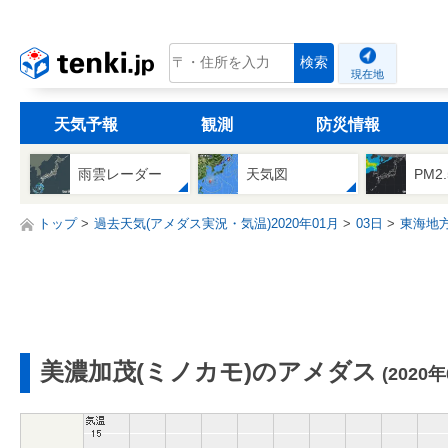
tenki.jp
検索
現在地
天気予報
観測
防災情報
雨雲レーダー
天気図
PM2
トップ
過去天気(アメダス実況・気温)2020年01月
03日
東海地
美濃加茂(ミノカモ)のアメダス
(2020