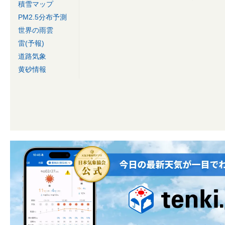
積雪マップ
PM2.5分布予測
世界の雨雲
雷(予報)
道路気象
黄砂情報