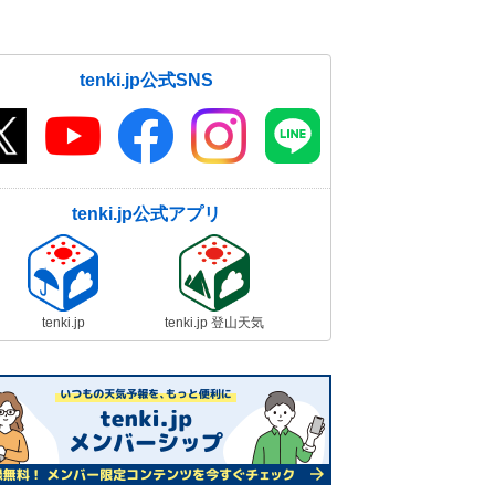
後も雨雲点在
28日07:21
28日 北海道や関東の一部 傘の用
tenki.jp公式SNS
意を
28日06:42
tenki.jp公式アプリ
tenki.jp
tenki.jp 登山天気