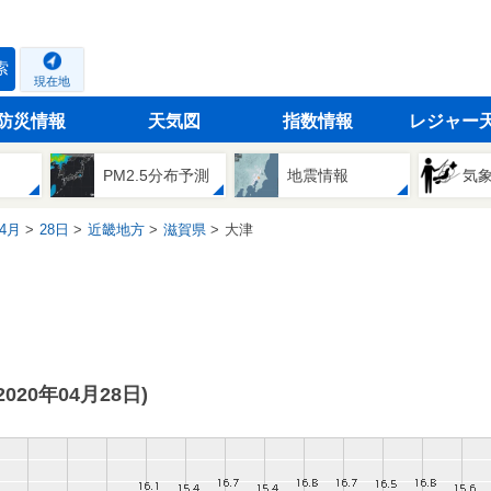
索
現在地
防災情報
天気図
指数情報
レジャー
PM2.5分布予測
地震情報
気
4月
28日
近畿地方
滋賀県
大津
(2020年04月28日)