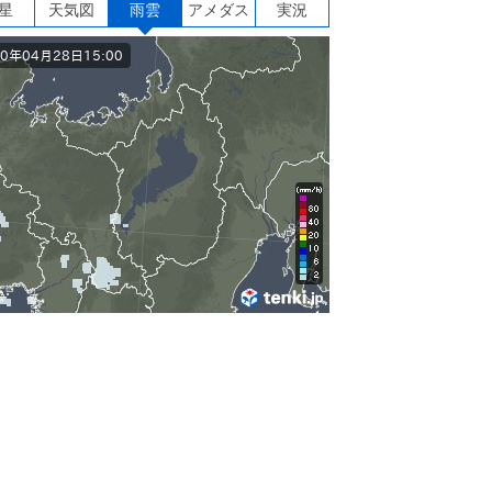
星
天気図
雨雲
アメダス
実況