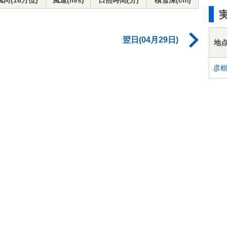
風向(16方位)
風速(m/s)
日照時間(分)
積雪深(cm)
翌日(04月29日)
地
彦