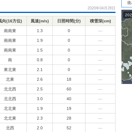
衛
2020年04月28日
風向(16方位)
風速(m/s)
日照時間(分)
積雪深(cm)
南南東
1.3
0
---
南南東
1.9
0
---
南南東
1.5
0
---
南
0.8
0
---
東北東
2.1
0
---
北東
2.6
18
---
北北西
2.5
60
---
北北西
3.0
40
---
北北東
1.9
19
---
北北東
2.3
28
---
北西
2.0
52
---