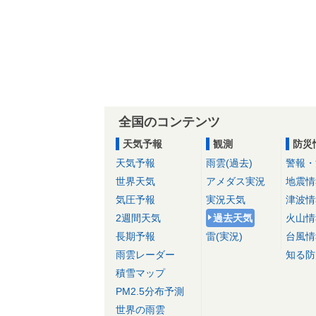
全国のコンテンツ
天気予報
観測
防災
天気予報
雨雲(過去)
警報・
世界天気
アメダス実況
地震情
気圧予報
実況天気
津波情
2週間天気
過去天気
火山情
長期予報
雷(実況)
台風情
雨雲レーダー
知る防
積雪マップ
PM2.5分布予測
世界の雨雲