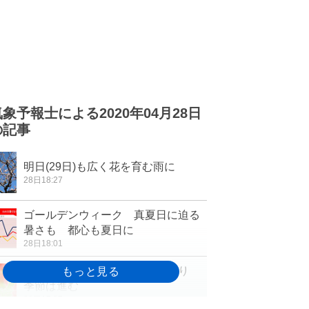
気象予報士による2020年04月28日
の記事
明日(29日)も広く花を育む雨に
28日18:27
ゴールデンウィーク 真夏日に迫る
暑さも 都心も夏日に
28日18:01
高知・富山からツツジ開花の便り
季節は進む
28日17:37