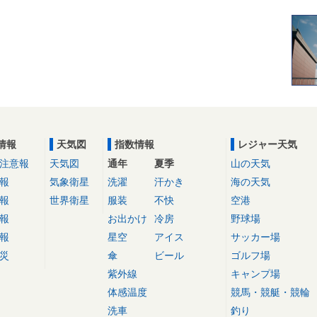
情報
天気図
指数情報
レジャー天気
注意報
天気図
通年
夏季
山の天気
報
気象衛星
洗濯
汗かき
海の天気
報
世界衛星
服装
不快
空港
報
お出かけ
冷房
野球場
報
星空
アイス
サッカー場
災
傘
ビール
ゴルフ場
紫外線
キャンプ場
体感温度
競馬・競艇・競輪
洗車
釣り