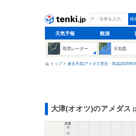
tenki.jp
検
天気予報
観測
雨雲レーダー
天気図
トップ
過去天気(アメダス実況・気温)2020年0
大津(オオツ)のアメダス