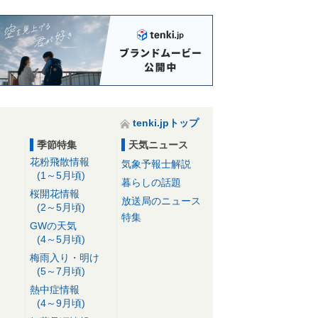
tenki.jpトップ
季節特集
天気ニュース
花粉飛散情報
気象予報士解説
(1～5月頃)
暮らしの話題
桜開花情報
放送局のニュース
(2～5月頃)
特集
GWの天気
(4～5月頃)
梅雨入り・明け
(5～7月頃)
熱中症情報
(4～9月頃)