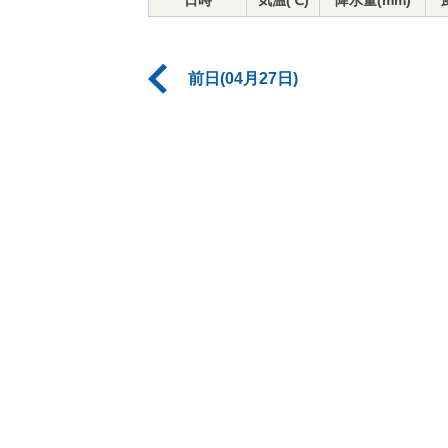
日時
気温(℃)
降水量(mm)
前日(04月27日)