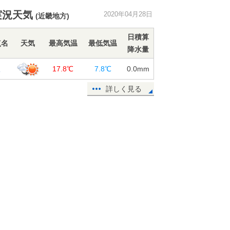
東京都心に虹かかる 引き続き変わ
実況天気
2020年04月28日
(近畿地方)
りやすい天気
28日16:45
日積算
点名
天気
最高気温
最低気温
降水量
GWの天気 天気を上手に活用して
家の中をピッカピカにしよう!
根
17.8℃
7.8℃
0.0
mm
28日15:59
詳しく見る
関東地方で雷雲発生中 落雷に注意!
28日13:46
週間天気 ゴールデンウィークは急
な暑さや雨に注意
28日12:25
関東 今日も午後から雨の範囲広が
る 洗濯もの油断しないで!
28日11:10
28日 日差しあるが 関東以北は午