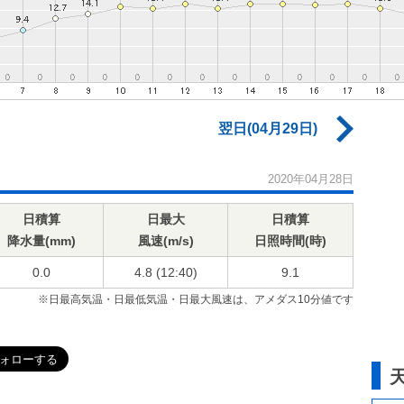
翌日(04月29日)
2020年04月28日
日積算
日最大
日積算
降水量(mm)
風速(m/s)
日照時間(時)
0.0
4.8 (12:40)
9.1
※日最高気温・日最低気温・日最大風速は、アメダス10分値です