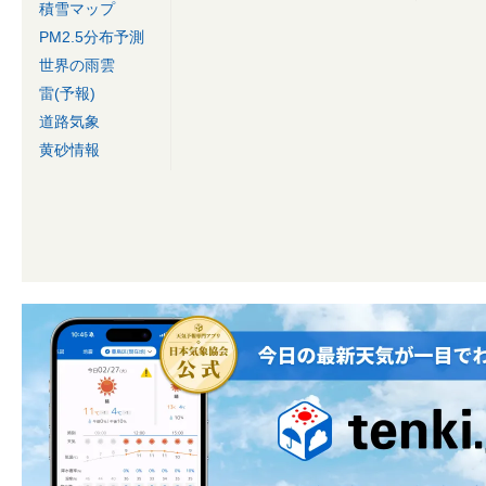
積雪マップ
PM2.5分布予測
世界の雨雲
雷(予報)
道路気象
黄砂情報