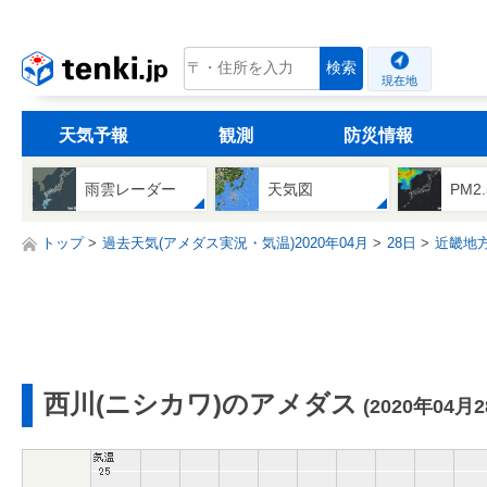
tenki.jp
検索
現在地
天気予報
観測
防災情報
雨雲レーダー
天気図
PM2
トップ
過去天気(アメダス実況・気温)2020年04月
28日
近畿地
西川(ニシカワ)のアメダス
(2020年04月2