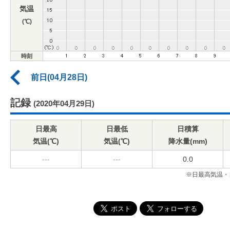
気温
(℃)
時刻
前日(04月28日)
記録
(2020年04月29日)
日最高
日最低
日積算
気温(℃)
気温(℃)
降水量(mm)
---
---
0.0
※日最高気温・