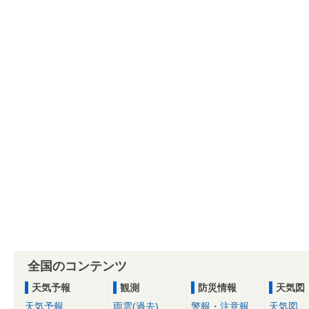
全国のコンテンツ
天気予報
観測
防災情報
天気図
天気予報
雨雲(過去)
警報・注意報
天気図