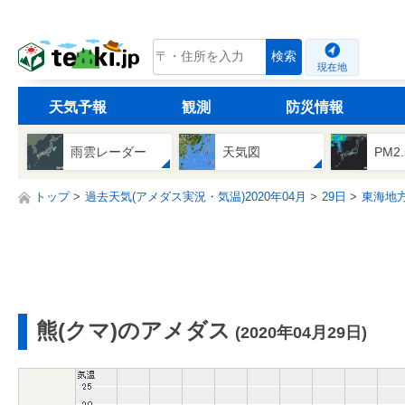
tenki.jp
検索
現在地
天気予報
観測
防災情報
雨雲レーダー
天気図
PM2
トップ
過去天気(アメダス実況・気温)2020年04月
29日
東海地
熊(クマ)のアメダス
(2020年04月29日)