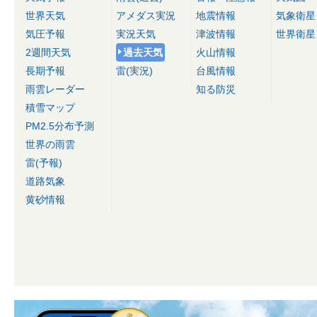
世界天気
アメダス実況
地震情報
気象衛星
気圧予報
実況天気
津波情報
世界衛星
2週間天気
過去天気
火山情報
長期予報
雷(実況)
台風情報
雨雲レーダー
知る防災
積雪マップ
PM2.5分布予測
世界の雨雲
雷(予報)
道路気象
黄砂情報