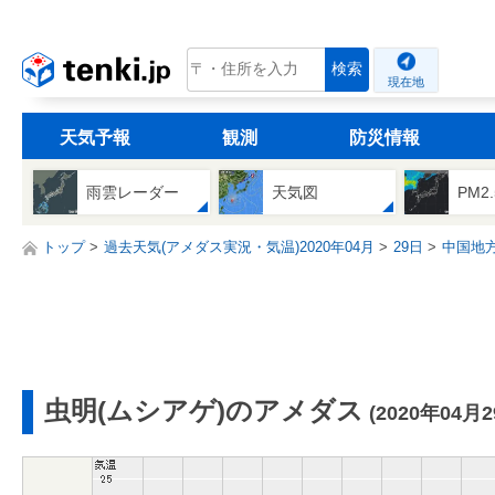
tenki.jp
検索
現在地
天気予報
観測
防災情報
雨雲レーダー
天気図
PM2
トップ
過去天気(アメダス実況・気温)2020年04月
29日
中国地
虫明(ムシアゲ)のアメダス
(2020年04月2