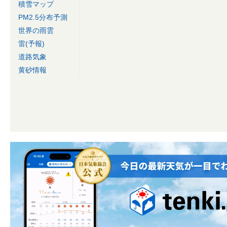
積雪マップ
PM2.5分布予測
世界の雨雲
雷(予報)
道路気象
黄砂情報