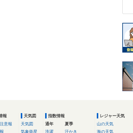
情報
天気図
指数情報
レジャー天気
注意報
天気図
通年
夏季
山の天気
報
気象衛星
洗濯
汗かき
海の天気