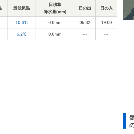
日積算
温
最低気温
日の出
日の入
降水量(mm)
10.6℃
0.0
mm
05:32
19:00
6.2℃
0.0
mm
---
---