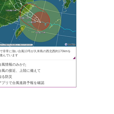
で非常に強い台風13号が久米島の西北西約170kmを
進んでいます
台風情報のみかた
台風の接近、上陸に備えて
知る防災
アプリで台風進路予報を確認