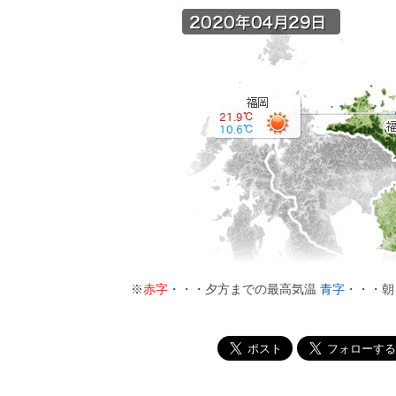
※
赤字
・・・夕方までの最高気温
青字
・・・朝