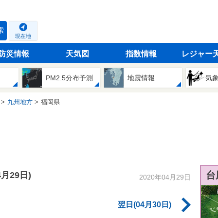
索
現在地
防災情報
天気図
指数情報
レジャー
PM2.5分布予測
地震情報
気
九州地方
福岡県
台
4月29日)
2020年04月29日
翌日(04月30日)