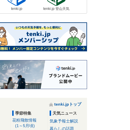
tenki.jp
tenki.jp 登山天気
tenki.jpトップ
季節特集
天気ニュース
花粉飛散情報
気象予報士解説
(1～5月頃)
暮らしの話題