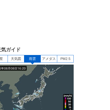
天気ガイド
星
天気図
雨雲
アメダス
PM2.5