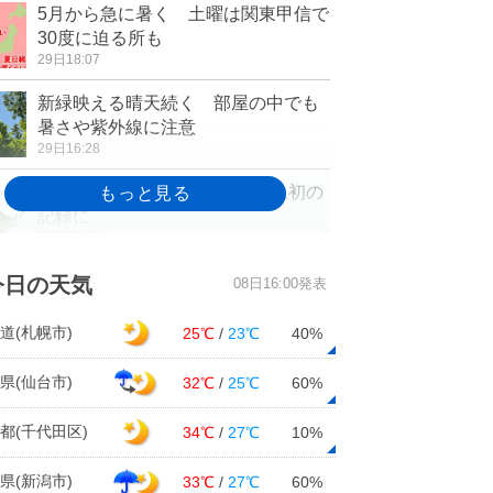
5月から急に暑く 土曜は関東甲信で
30度に迫る所も
29日18:07
新緑映える晴天続く 部屋の中でも
暑さや紫外線に注意
29日16:28
札幌 明日30日に20度なら史上初の
記録に
29日12:12
週間 夏日続出 熱中症対策を 3日
今日の天気
08日16:00発表
頃から本降りの雨
29日11:38
道(札幌市)
25℃
/
23℃
40%
29日 九州～関東は洗濯日和 東北
県(仙台市)
32℃
/
25℃
60%
北部・北海道は雷雨
29日06:49
都(千代田区)
34℃
/
27℃
10%
県(新潟市)
33℃
/
27℃
60%