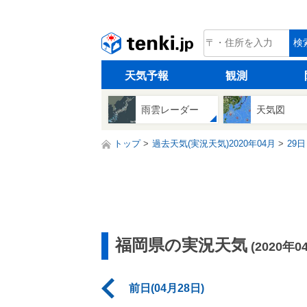
tenki.jp
検
天気予報
観測
雨雲レーダー
天気図
トップ
過去天気(実況天気)2020年04月
29日
福岡県の実況天気
(2020年0
前日(04月28日)