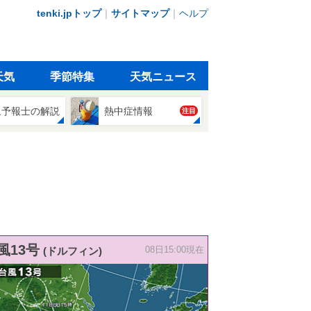
tenki.jpトップ
｜
サイトマップ
｜
ヘルプ
天気
季節特集
天気ニュース
象予報士の解説
熱中症情報
注目
風13号
(ドルフィン)
08日15:00現在