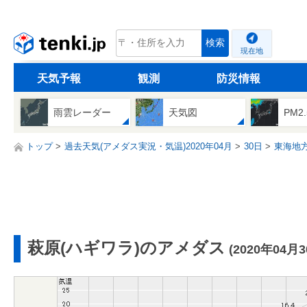
tenki.jp
検索
現在地
天気予報
観測
防災情報
雨雲レーダー
天気図
PM2
トップ
過去天気(アメダス実況・気温)2020年04月
30日
東海地
萩原(ハギワラ)のアメダス
(2020年04月3