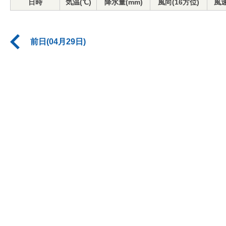
日時
気温(℃)
降水量(mm)
風向(16方位)
風速
前日(04月29日)