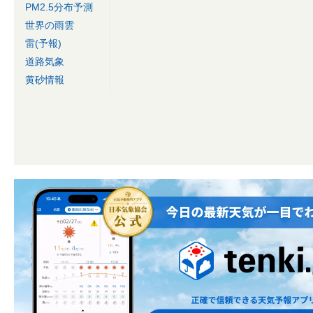
PM2.5分布予測
世界の雨雲
雷(予報)
道路気象
黄砂情報