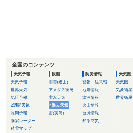
全国のコンテンツ
天気予報
観測
防災情報
天気図
天気予報
雨雲(過去)
警報・注意報
天気図
世界天気
アメダス実況
地震情報
気象衛星
気圧予報
実況天気
津波情報
世界衛星
2週間天気
過去天気
火山情報
長期予報
雷(実況)
台風情報
雨雲レーダー
知る防災
積雪マップ