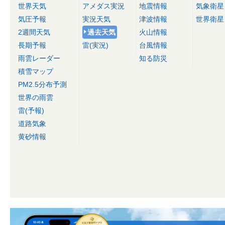
世界天気
アメダス実況
地震情報
気象衛星
気圧予報
実況天気
津波情報
世界衛星
2週間天気
過去天気
火山情報
長期予報
雷(実況)
台風情報
雨雲レーダー
知る防災
積雪マップ
PM2.5分布予測
世界の雨雲
雷(予報)
道路気象
黄砂情報