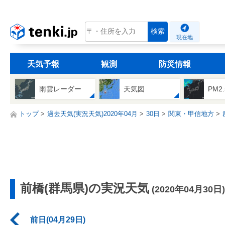
tenki.jp
検索
現在地
天気予報
観測
防災情報
雨雲レーダー
天気図
PM2
トップ
過去天気(実況天気)2020年04月
30日
関東・甲信地方
前橋(群馬県)の実況天気
(2020年04月30日)
前日(04月29日)