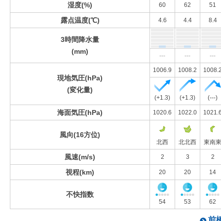
湿度(%)
60
62
51
露点温度(℃)
4.6
4.4
8.4
3時間降水量
(mm)
---
---
---
1006.9
1008.2
1008.
現地気圧(hPa)
(変化量)
(+1.3)
(+1.3)
(---)
海面気圧(hPa)
1020.6
1022.0
1021.
風向(16方位)
北西
北北西
東南
風速(m/s)
2
3
2
視程(km)
20
20
14
不快指数
54
53
62
前橋