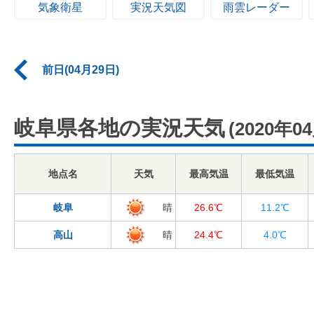
気象衛星
実況天気図
雨雲レーダー
前日(04月29日)
岐阜県各地の実況天気
(2020年0
地点名
天気
最高気温
最低気温
岐阜
晴
26.6℃
11.2℃
高山
晴
24.4℃
4.0℃