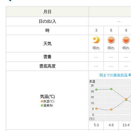
月日
日の出/入
---
時
3
6
9
天気
晴れ
晴れ
晴れ
雲量
---
---
---
雲底高度
---
---
---
4
朝までの最低気温
気温(℃)
5.3
4.6
13.4