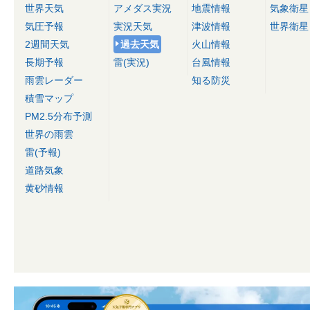
世界天気
アメダス実況
地震情報
気象衛星
気圧予報
実況天気
津波情報
世界衛星
2週間天気
過去天気
火山情報
長期予報
雷(実況)
台風情報
雨雲レーダー
知る防災
積雪マップ
PM2.5分布予測
世界の雨雲
雷(予報)
道路気象
黄砂情報