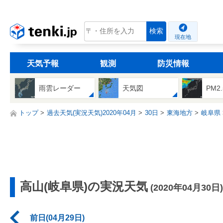
tenki.jp
検索
現在地
天気予報
観測
防災情報
雨雲レーダー
天気図
PM2
トップ
過去天気(実況天気)2020年04月
30日
東海地方
岐阜県
高山(岐阜県)の実況天気
(2020年04月30日)
前日(04月29日)