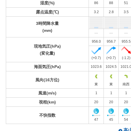
湿度(%)
86
88
51
露点温度(℃)
3.2
2.8
3.5
3時間降水量
(mm)
---
---
---
956.0
956.7
955.5
現地気圧(hPa)
(変化量)
(+0.7)
(+0.7)
(-1.2)
海面気圧(hPa)
1023.6
1024.5
1021.
風向(16方位)
東
東
南西
風速(m/s)
1
1
1
視程(km)
20
20
20
不快指数
47
45
54
高山