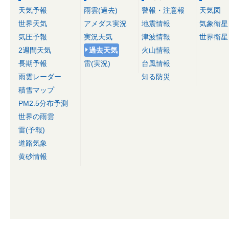
天気予報
雨雲(過去)
警報・注意報
天気図
世界天気
アメダス実況
地震情報
気象衛星
気圧予報
実況天気
津波情報
世界衛星
2週間天気
過去天気
火山情報
長期予報
雷(実況)
台風情報
雨雲レーダー
知る防災
積雪マップ
PM2.5分布予測
世界の雨雲
雷(予報)
道路気象
黄砂情報