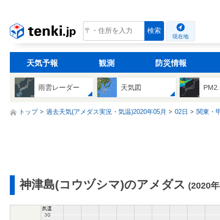
tenki.jp
検索
現在地
天気予報
観測
防災情報
雨雲レーダー
天気図
PM2
トップ
過去天気(アメダス実況・気温)2020年05月
02日
関東・
神津島(コウヅシマ)のアメダス
(2020