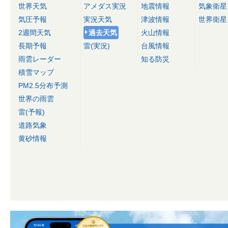
世界天気
アメダス実況
地震情報
気象衛星
気圧予報
実況天気
津波情報
世界衛星
2週間天気
過去天気
火山情報
長期予報
雷(実況)
台風情報
雨雲レーダー
知る防災
積雪マップ
PM2.5分布予測
世界の雨雲
雷(予報)
道路気象
黄砂情報