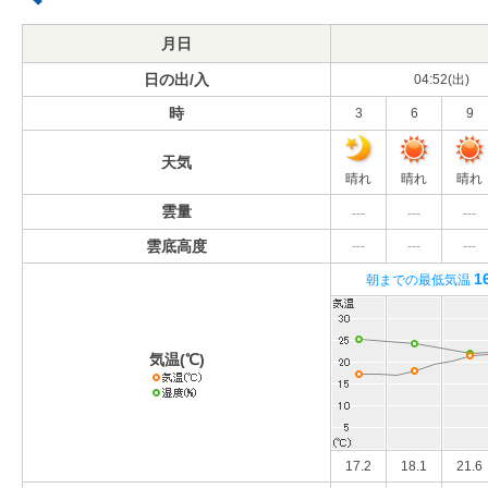
月日
日の出/入
04:52(出)
時
3
6
9
天気
晴れ
晴れ
晴れ
雲量
---
---
---
雲底高度
---
---
---
1
朝までの最低気温
気温(℃)
17.2
18.1
21.6