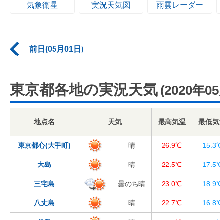
気象衛星
実況天気図
雨雲レーダー
前日(05月01日)
東京都各地の実況天気
(2020年0
地点名
天気
最高気温
最低気
東京都心(大手町)
晴
26.9℃
15.3
大島
晴
22.5℃
17.5
三宅島
曇のち晴
23.0℃
18.9
八丈島
晴
22.7℃
16.8