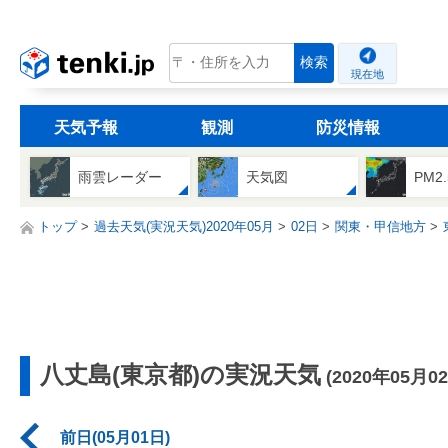
tenki.jp
検索
現在地
天気予報
観測
防災情報
雨雲レーダー
天気図
PM2
トップ
過去天気(実況天気)2020年05月
02日
関東・甲信地方
八丈島(東京都)の実況天気
(2020年05月0
前日(05月01日)