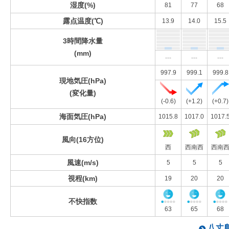
湿度(%)
81
77
68
露点温度(℃)
13.9
14.0
15.5
3時間降水量
(mm)
---
---
---
997.9
999.1
999.8
現地気圧(hPa)
(変化量)
(-0.6)
(+1.2)
(+0.7)
海面気圧(hPa)
1015.8
1017.0
1017.
風向(16方位)
西
西南西
西南
風速(m/s)
5
5
5
視程(km)
19
20
20
不快指数
63
65
68
八丈島