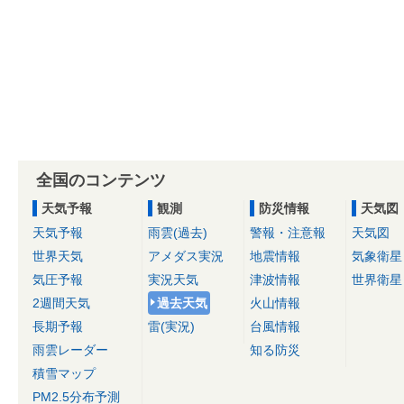
全国のコンテンツ
天気予報
観測
防災情報
天気図
天気予報
雨雲(過去)
警報・注意報
天気図
世界天気
アメダス実況
地震情報
気象衛星
気圧予報
実況天気
津波情報
世界衛星
2週間天気
過去天気
火山情報
長期予報
雷(実況)
台風情報
雨雲レーダー
知る防災
積雪マップ
PM2.5分布予測