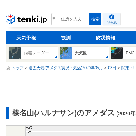
tenki.jp
検索
現在地
天気予報
観測
防災情報
雨雲レーダー
天気図
PM2
トップ
過去天気(アメダス実況・気温)2020年05月
03日
関東・
榛名山(ハルナサン)のアメダス
(2020