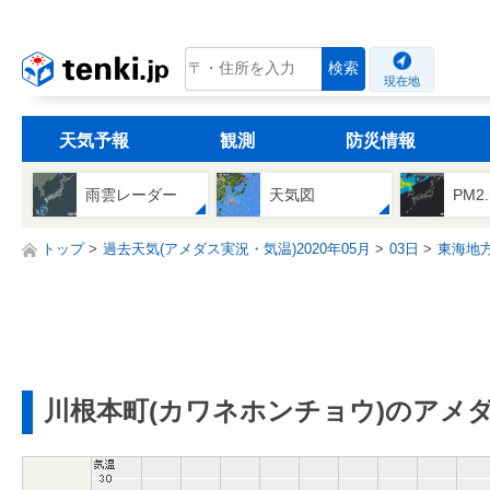
tenki.jp
検索
現在地
天気予報
観測
防災情報
雨雲レーダー
天気図
PM2
トップ
過去天気(アメダス実況・気温)2020年05月
03日
東海地
川根本町(カワネホンチョウ)のアメ