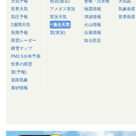
天気予報
雨雲(過去)
警報・注意報
天気図
世界天気
アメダス実況
地震情報
気象衛星
気圧予報
実況天気
津波情報
世界衛星
2週間天気
過去天気
火山情報
長期予報
雷(実況)
台風情報
雨雲レーダー
知る防災
積雪マップ
PM2.5分布予測
世界の雨雲
雷(予報)
道路気象
黄砂情報