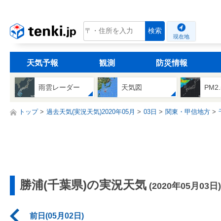
tenki.jp
検索
現在地
天気予報
観測
防災情報
雨雲レーダー
天気図
PM2
トップ
過去天気(実況天気)2020年05月
03日
関東・甲信地方
勝浦(千葉県)の実況天気
(2020年05月03日)
前日(05月02日)