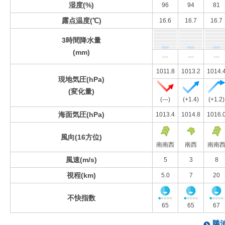
湿度(%)
96
94
81
露点温度(℃)
16.6
16.7
16.7
3時間降水量
(mm)
---
---
---
1011.8
1013.2
1014.
現地気圧(hPa)
(変化量)
(---)
(+1.4)
(+1.2)
海面気圧(hPa)
1013.4
1014.8
1016.
風向(16方位)
南南西
南西
南南
風速(m/s)
5
3
8
視程(km)
5.0
7
20
不快指数
65
65
67
勝浦