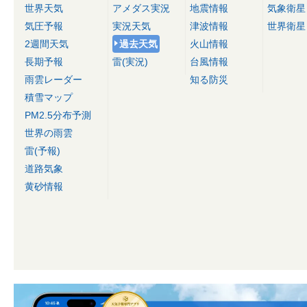
世界天気
アメダス実況
地震情報
気象衛星
気圧予報
実況天気
津波情報
世界衛星
2週間天気
過去天気
火山情報
長期予報
雷(実況)
台風情報
雨雲レーダー
知る防災
積雪マップ
PM2.5分布予測
世界の雨雲
雷(予報)
道路気象
黄砂情報