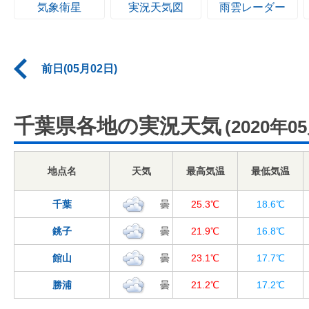
気象衛星
実況天気図
雨雲レーダー
前日(05月02日)
千葉県各地の実況天気
(2020年0
地点名
天気
最高気温
最低気温
千葉
曇
25.3℃
18.6℃
銚子
曇
21.9℃
16.8℃
館山
曇
23.1℃
17.7℃
勝浦
曇
21.2℃
17.2℃