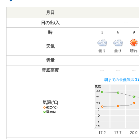
月日
日の出/入
---
時
3
6
9
天気
曇り
曇り
晴れ
雲量
---
---
---
雲底高度
---
---
---
1
朝までの最低気温
気温(℃)
17.2
17.7
20.0