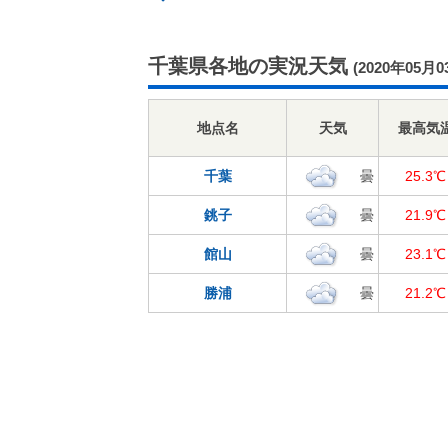
千葉県各地の実況天気
(2020年05月0
地点名
天気
最高気
千葉
曇
25.3℃
銚子
曇
21.9℃
館山
曇
23.1℃
勝浦
曇
21.2℃