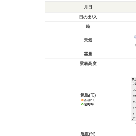
月日
日の出/入
時
天気
雲量
雲底高度
気温(℃)
湿度(%)