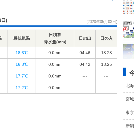
3日)
(2020年05月03日)
日積算
温
最低気温
日の出
日の入
降水量(mm)
18.6℃
0.0
mm
04:46
18:28
16.8℃
0.0
mm
04:42
18:25
17.7℃
0.0
mm
---
---
北海
17.2℃
0.0
mm
---
---
宮城
東京
新潟