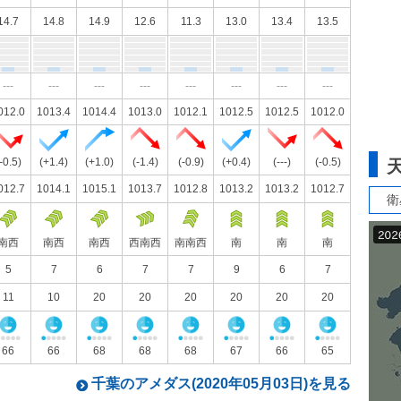
14.7
14.8
14.9
12.6
11.3
13.0
13.4
13.5
---
---
---
---
---
---
---
---
012.0
1013.4
1014.4
1013.0
1012.1
1012.5
1012.5
1012.0
-0.5)
(+1.4)
(+1.0)
(-1.4)
(-0.9)
(+0.4)
(---)
(-0.5)
012.7
1014.1
1015.1
1013.7
1012.8
1013.2
1013.2
1012.7
衛
南西
南西
南西
西南西
南南西
南
南
南
5
7
6
7
7
9
6
7
11
10
20
20
20
20
20
20
66
66
68
68
68
67
66
65
千葉のアメダス(2020年05月03日)を見る