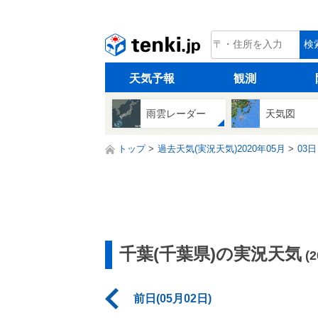
tenki.jp
検
天気予報
観測
雨雲レーダー
天気図
トップ
過去天気(実況天気)2020年05月
03日
千葉(千葉県)の実況天気
(
前日(05月02日)