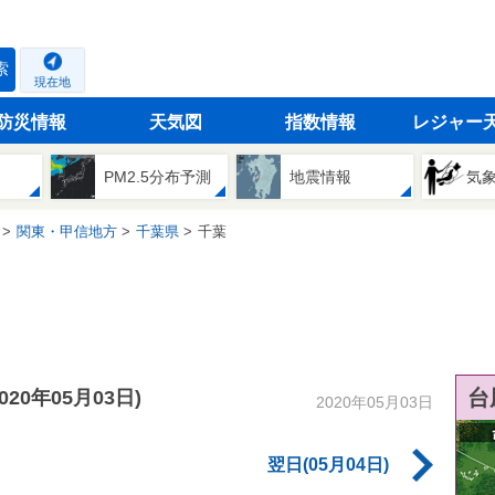
索
現在地
防災情報
天気図
指数情報
レジャー
PM2.5分布予測
地震情報
気
関東・甲信地方
千葉県
千葉
台
2020年05月03日)
2020年05月03日
翌日(05月04日)