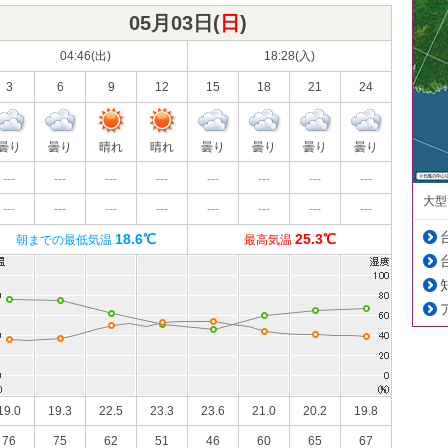
05月03日(
日
)
04:46(出)
18:28(入)
3
6
9
12
15
18
21
24
曇り
曇り
晴れ
晴れ
曇り
曇り
曇り
曇り
---
---
---
---
---
---
---
---
大型
---
---
---
---
---
---
---
---
18.6℃
25.3℃
朝までの最低気温
最高気温
19.0
19.3
22.5
23.3
23.6
21.0
20.2
19.8
76
75
62
51
46
60
65
67