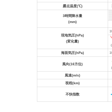
露点温度(℃)
3時間降水量
(mm)
1
現地気圧(hPa)
(変化量)
(
海面気圧(hPa)
1
風向(16方位)
風速(m/s)
視程(km)
不快指数