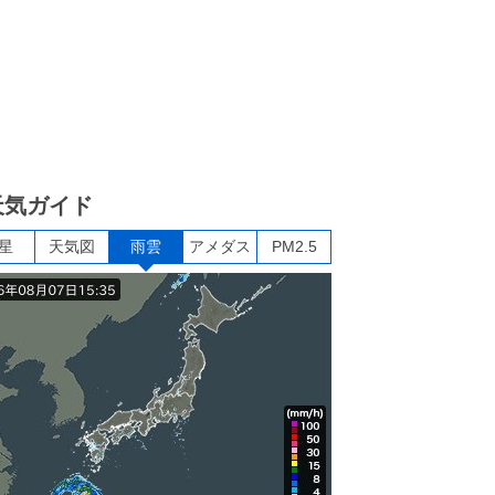
天気ガイド
星
天気図
雨雲
アメダス
PM2.5