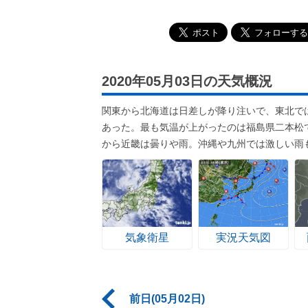
2020年05月03日の天気概況
関東から北海道は日差しが降り注いで、東北で
あった。最も気温が上がったのは福島県二本松
から近畿は曇りや雨。沖縄や九州では激しい雨
気象衛星
実況天気図
前日(05月02日)