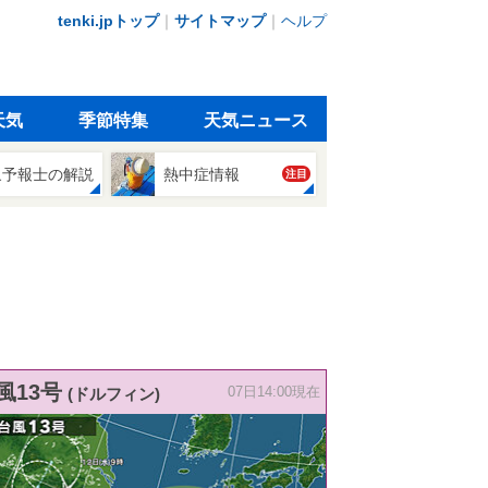
tenki.jpトップ
｜
サイトマップ
｜
ヘルプ
天気
季節特集
天気ニュース
象予報士の解説
熱中症情報
注目
風13号
(ドルフィン)
07日14:00現在