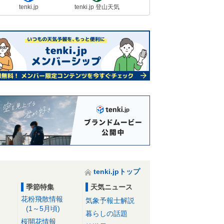
tenki.jp
tenki.jp 登山天気
tenki.jpトップ
季節特集
天気ニュース
花粉飛散情報
気象予報士解説
(1～5月頃)
暮らしの話題
桜開花情報