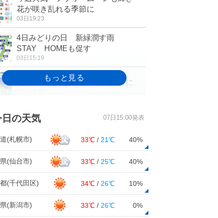
花が咲き乱れる季節に
03日19:23
4日みどりの日 新緑潤す雨
STAY HOMEも促す
03日15:19
北海道 記録的早さで初真夏日に
03日11:58
北日本で極端な暑さ 無理せずエア
今日の天気
07日15:00発表
コンの使用を
03日10:21
道(札幌市)
33℃
/
21℃
40%
3日も 関東や東北など暑さ続く 夏
県(仙台市)
33℃
/
25℃
40%
日・真夏日続出 一方西日本は雨
03日07:11
都(千代田区)
34℃
/
26℃
10%
県(新潟市)
33℃
/
26℃
0%