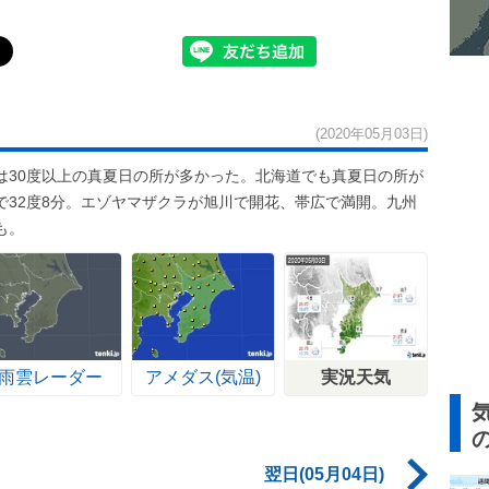
(2020年05月03日)
は30度以上の真夏日の所が多かった。北海道でも真夏日の所が
で32度8分。エゾヤマザクラが旭川で開花、帯広で満開。九州
も。
雨雲レーダー
アメダス(気温)
実況天気
翌日(05月04日)