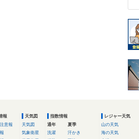
情報
天気図
指数情報
レジャー天気
注意報
天気図
通年
夏季
山の天気
報
気象衛星
洗濯
汗かき
海の天気