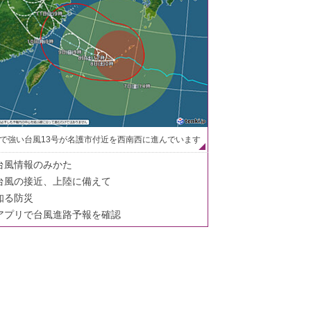
で強い台風13号が名護市付近を西南西に進んでいます
台風情報のみかた
台風の接近、上陸に備えて
知る防災
アプリで台風進路予報を確認