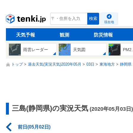
tenki.jp
検索
現在地
天気予報
観測
防災情報
雨雲レーダー
天気図
PM2
トップ
過去天気(実況天気)2020年05月
03日
東海地方
静岡県
三島(静岡県)の実況天気
(2020年05月03日)
前日(05月02日)