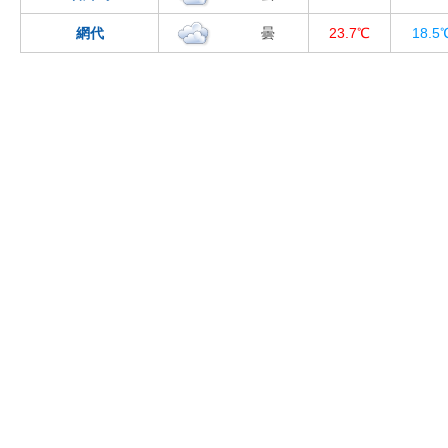
網代
曇
23.7℃
18.5