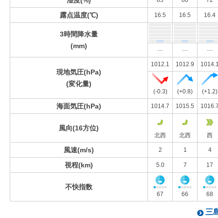
湿度(%)
85
86
72
露点温度(℃)
16.5
16.5
16.4
3時間降水量
(mm)
---
---
---
1012.1
1012.9
1014.
現地気圧(hPa)
(変化量)
(-0.3)
(+0.8)
(+1.2)
海面気圧(hPa)
1014.7
1015.5
1016.
風向(16方位)
北西
北西
西
風速(m/s)
2
1
4
視程(km)
5.0
7
17
不快指数
67
66
68
三島