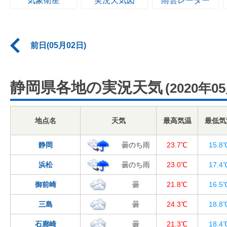
気象衛星
実況天気図
雨雲レーダー
前日(05月02日)
静岡県各地の実況天気
(2020年0
地点名
天気
最高気温
最低気
静岡
曇のち雨
23.7℃
15.8
浜松
曇のち雨
23.0℃
17.4
御前崎
曇
21.8℃
16.5
三島
曇
24.3℃
18.8
石廊崎
曇
21.3℃
18.4