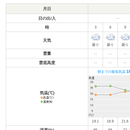
月日
日の出/入
---
時
3
6
9
天気
曇り
曇り
曇り
雲量
---
---
---
雲底高度
---
---
---
1
朝までの最低気温
気温(℃)
19.1
18.9
21.6