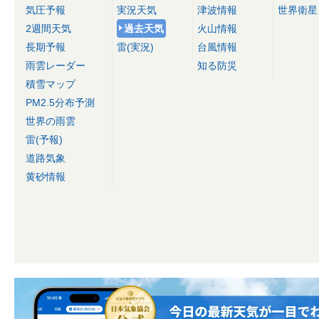
気圧予報
実況天気
津波情報
世界衛星
2週間天気
過去天気
火山情報
長期予報
雷(実況)
台風情報
雨雲レーダー
知る防災
積雪マップ
PM2.5分布予測
世界の雨雲
雷(予報)
道路気象
黄砂情報