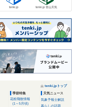
tenki.jp
tenki.jp 登山天気
tenki.jpトップ
季節特集
天気ニュース
花粉飛散情報
気象予報士解説
(1～5月頃)
暮らしの話題