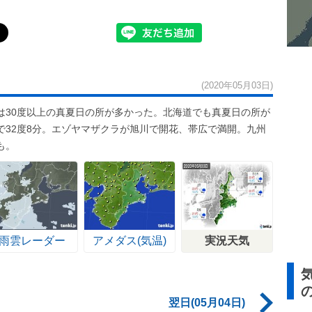
(2020年05月03日)
は30度以上の真夏日の所が多かった。北海道でも真夏日の所が
で32度8分。エゾヤマザクラが旭川で開花、帯広で満開。九州
も。
雨雲レーダー
アメダス(気温)
実況天気
翌日(05月04日)