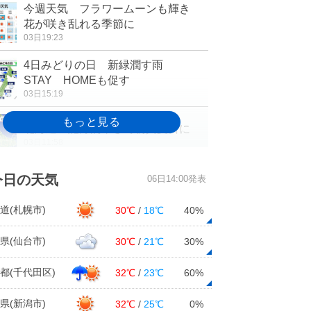
今週天気 フラワームーンも輝き
花が咲き乱れる季節に
03日19:23
4日みどりの日 新緑潤す雨
STAY HOMEも促す
03日15:19
北海道 記録的早さで初真夏日に
03日11:58
北日本で極端な暑さ 無理せずエア
今日の天気
06日14:00発表
コンの使用を
03日10:21
道(札幌市)
30℃
/
18℃
40%
3日も 関東や東北など暑さ続く 夏
県(仙台市)
30℃
/
21℃
30%
日・真夏日続出 一方西日本は雨
03日07:11
都(千代田区)
32℃
/
23℃
60%
県(新潟市)
32℃
/
25℃
0%