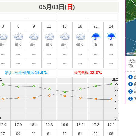
05月03日(
日
)
---
---
3
6
9
12
15
18
21
24
曇り
曇り
曇り
曇り
曇り
曇り
雨
雨
---
---
---
---
---
---
---
---
大型
---
---
---
---
---
---
---
---
西に
15.6℃
22.6℃
朝までの最低気温
最高気温
17.0
17.9
18.1
20.3
19.9
18.5
17.2
17.1
97
90
91
81
73
81
93
98