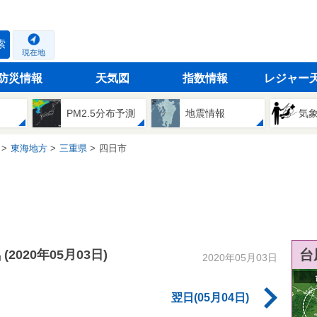
索
現在地
防災情報
天気図
指数情報
レジャー
PM2.5分布予測
地震情報
気
東海地方
三重県
四日市
気
台
(2020年05月03日)
2020年05月03日
翌日(05月04日)