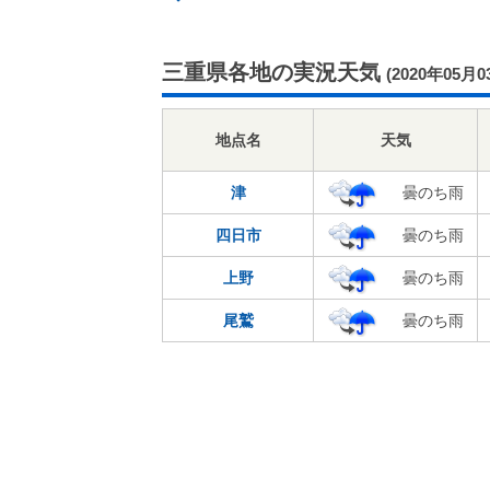
三重県各地の実況天気
(2020年05月0
地点名
天気
津
曇のち雨
四日市
曇のち雨
上野
曇のち雨
尾鷲
曇のち雨