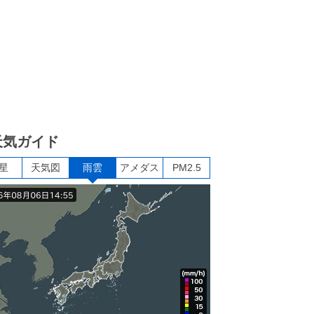
天気ガイド
星
天気図
雨雲
アメダス
PM2.5