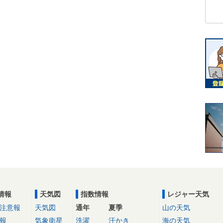
情報
天気図
指数情報
レジャー天気
注意報
天気図
通年
夏季
山の天気
報
気象衛星
洗濯
汗かき
海の天気