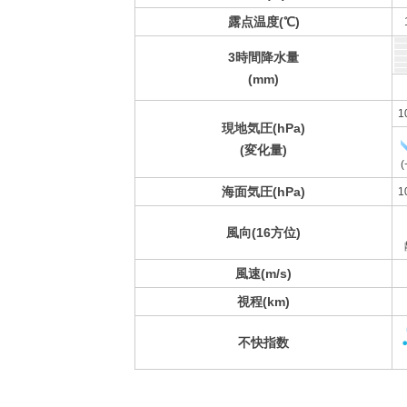
露点温度(℃)
3時間降水量
(mm)
1
現地気圧(hPa)
(変化量)
(
海面気圧(hPa)
1
風向(16方位)
風速(m/s)
視程(km)
不快指数