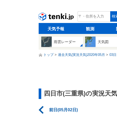
tenki.jp
検
天気予報
観測
雨雲レーダー
天気図
トップ
過去天気(実況天気)2020年05月
03日
四日市(三重県)の実況天
前日(05月02日)