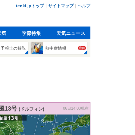
tenki.jpトップ
｜
サイトマップ
｜
ヘルプ
天気
季節特集
天気ニュース
象予報士の解説
熱中症情報
注目
風13号
(ドルフィン)
06日14:00現在