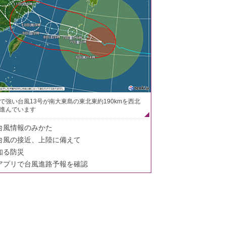
で強い台風13号が南大東島の東北東約190kmを西北
進んでいます
台風情報のみかた
台風の接近、上陸に備えて
知る防災
アプリで台風進路予報を確認