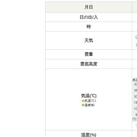
月日
日の出/入
時
天気
雲量
雲底高度
気温(℃)
湿度(%)