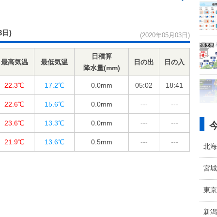
3日)
(2020年05月03日)
日積算
最高気温
最低気温
日の出
日の入
降水量(mm)
22.3℃
17.2℃
0.0
mm
05:02
18:41
22.6℃
15.6℃
0.0
mm
---
---
23.6℃
13.3℃
0.0
mm
---
---
21.9℃
13.6℃
0.5
mm
---
---
北海
宮城
東京
新潟