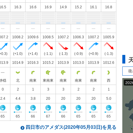
16.5
16.3
16.6
16.9
14.9
15.2
16.1
16.8
---
---
---
---
---
---
---
---
007.2
1008.2
1009.6
1008.5
1007.2
1006.3
1007.2
1005.9
+0.3)
(+1.0)
(+1.4)
(-1.1)
(-1.3)
(-0.9)
(+0.9)
(-1.3)
013.9
1014.9
1016.3
1015.2
1013.9
1013.0
1013.9
1012.6
衛
静穏
北
南東
東南東
南東
南東
南東
西
0
2
1
3
3
2
2
1
2.4
4.4
3.8
20
20
20
20
5.0
65
65
66
67
66
65
65
65
四日市のアメダス(2020年05月03日)を見る