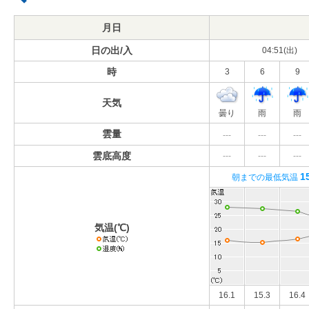
月日
日の出/入
04:51(出)
時
3
6
9
天気
曇り
雨
雨
雲量
---
---
---
雲底高度
---
---
---
1
朝までの最低気温
気温(℃)
16.1
15.3
16.4