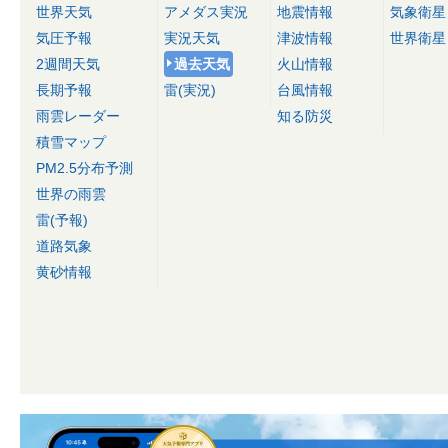
世界天気
アメダス実況
地震情報
気象衛星
気圧予報
実況天気
津波情報
世界衛星
2週間天気
過去天気
火山情報
長期予報
雷(実況)
台風情報
雨雲レーダー
知る防災
積雪マップ
PM2.5分布予測
世界の雨雲
雷(予報)
道路気象
黄砂情報