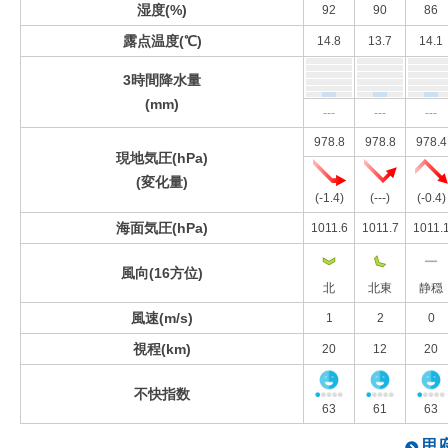
湿度(%)
92
90
86
露点温度(℃)
14.8
13.7
14.1
3時間降水量
(mm)
---
---
---
978.8
978.8
978.4
現地気圧(hPa)
(変化量)
(-1.4)
(---)
(-0.4)
海面気圧(hPa)
1011.6
1011.7
1011.
風向(16方位)
北
北東
静穏
風速(m/s)
1
2
0
視程(km)
20
12
20
不快指数
63
61
63
甲府