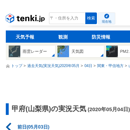
tenki.jp
検索
現在地
天気予報
観測
防災情報
雨雲レーダー
天気図
PM2
トップ
過去天気(実況天気)2020年05月
04日
関東・甲信地方
甲府(山梨県)の実況天気
(2020年05月04日)
前日(05月03日)