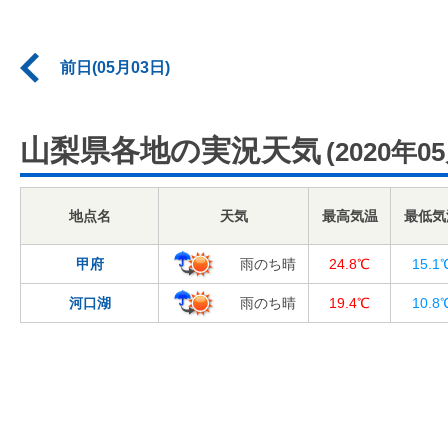
前日(05月03日)
山梨県各地の実況天気
(2020年0
地点名
天気
最高気温
最低気
甲府
雨のち晴
24.8℃
15.1
河口湖
雨のち晴
19.4℃
10.8