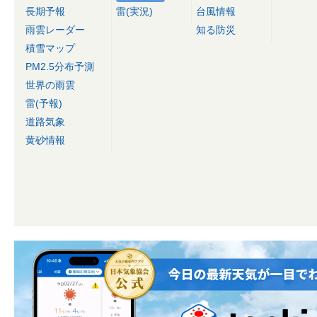
長期予報
雷(実況)
台風情報
雨雲レーダー
知る防災
積雪マップ
PM2.5分布予測
世界の雨雲
雷(予報)
道路気象
黄砂情報