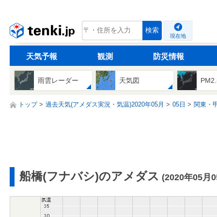
tenki.jp
検索
現在地
天気予報
観測
防災情報
雨雲レーダー
天気図
PM2
トップ
過去天気(アメダス実況・気温)2020年05月
05日
関東・
船橋(フナバシ)のアメダス
(2020年05月0