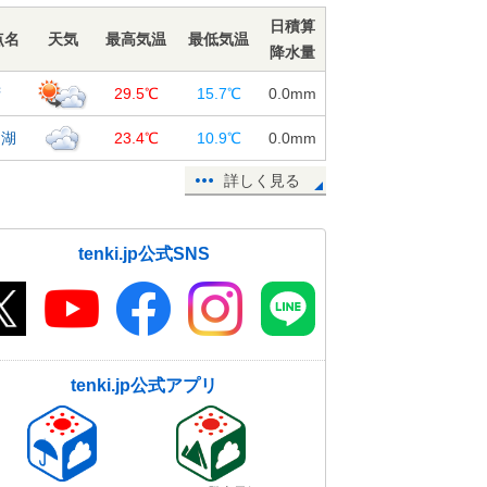
05日12:11
日積算
点名
天気
最高気温
最低気温
降水量
午後は急な雷雨 日本海側の気温は
昨日より大幅に低く
府
29.5℃
15.7℃
0.0
mm
05日08:13
口湖
23.4℃
10.9℃
0.0
mm
詳しく見る
tenki.jp公式SNS
tenki.jp公式アプリ