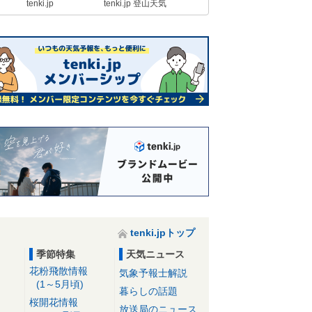
tenki.jp
tenki.jp 登山天気
tenki.jpトップ
季節特集
天気ニュース
花粉飛散情報
気象予報士解説
(1～5月頃)
暮らしの話題
桜開花情報
放送局のニュース