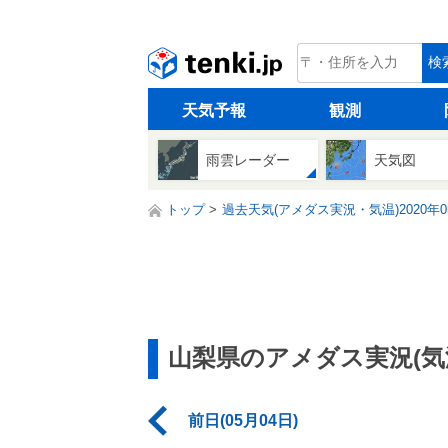
tenki.jp
検
天気予報
観測
雨雲レーダー
天気図
トップ
過去天気(アメダス実況・気温)2020年0
山梨県のアメダス実況(気
前日(05月04日)