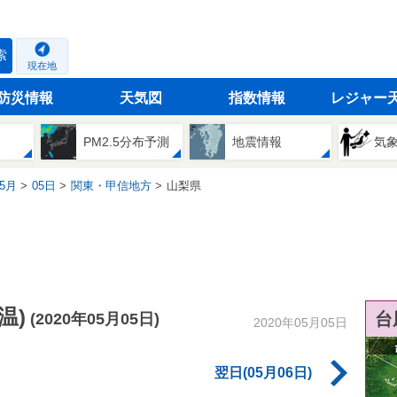
索
現在地
防災情報
天気図
指数情報
レジャー
PM2.5分布予測
地震情報
気
5月
05日
関東・甲信地方
山梨県
温)
台
(2020年05月05日)
2020年05月05日
翌日(05月06日)