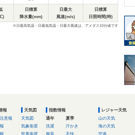
低
日積算
日最大
日積算
℃)
降水量(mm)
風速(m/s)
日照時間(時)
※日最高気温・日最低気温・日最大風速は、アメダス10分値です
情報
天気図
指数情報
レジャー天気
注意報
天気図
通年
夏季
山の天気
報
気象衛星
洗濯
汗かき
海の天気
報
世界衛星
服装
不快
空港