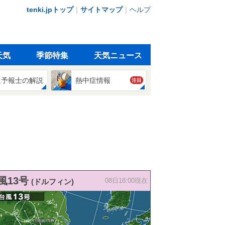
tenki.jpトップ
｜
サイトマップ
｜
ヘルプ
天気
季節特集
天気ニュース
象予報士の解説
熱中症情報
注目
風13号
(ドルフィン)
08日18:00現在