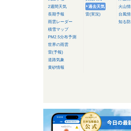
2週間天気
過去天気
火山情
長期予報
雷(実況)
台風情
雨雲レーダー
知る防
積雪マップ
PM2.5分布予測
世界の雨雲
雷(予報)
道路気象
黄砂情報