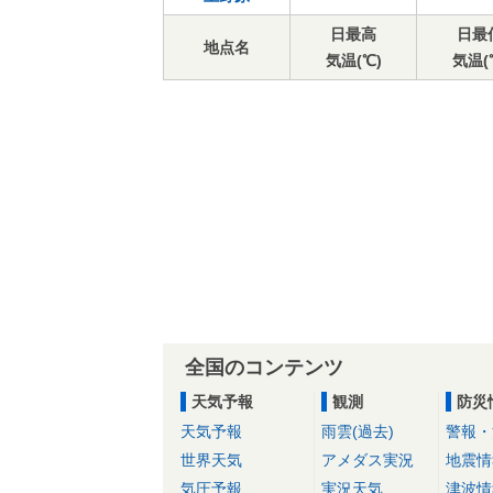
日最高
日最
地点名
気温(℃)
気温(
全国のコンテンツ
天気予報
観測
防災
天気予報
雨雲(過去)
警報・
世界天気
アメダス実況
地震情
気圧予報
実況天気
津波情