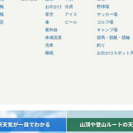
報
お出かけ
冷房
野球場
報
星空
アイス
サッカー場
災
傘
ビール
ゴルフ場
紫外線
キャンプ場
体感温度
競馬・競艇・競輪
洗車
釣り
睡眠
お出かけスポット