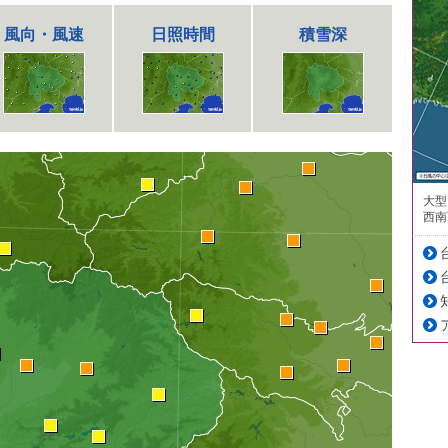
風向・風速
日照時間
積雪深
大型
西南