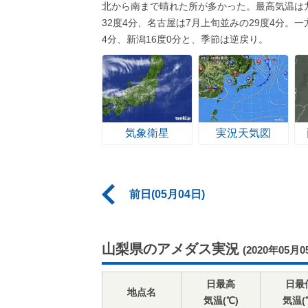
北から南まで晴れた所が多かった。最高気温は
32度4分、名古屋は7月上旬並みの29度4分。
4分、新潟16度0分と、季節は逆戻り。
気象衛星
実況天気図
前日(05月04日)
山梨県のアメダス実況
(2020年05月0
日最高
日最
地点名
気温(℃)
気温(