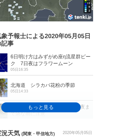
気象予報士による2020年05月05日
の記事
6日明け方はみずがめ座η流星群ピー
ク 7日夜はフラワームーン
05日16:35
北海道 シラカバ花粉の季節
05日14:33
関東 雨雲が湧いてきました 夜ま
で急な雨に注意
05日14:19
週間予報 土日は荒天で雨量が多く
実況天気
2020年05月05日
(関東・甲信地方)
なる所も