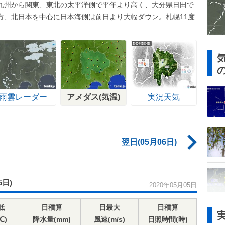
九州から関東、東北の太平洋側で平年より高く、大分県日田で
一方、北日本を中心に日本海側は前日より大幅ダウン。札幌11度
雨雲レーダー
アメダス(気温)
実況天気
翌日(05月06日)
5日)
2020年05月05日
低
日積算
日最大
日積算
℃)
降水量(mm)
風速(m/s)
日照時間(時)