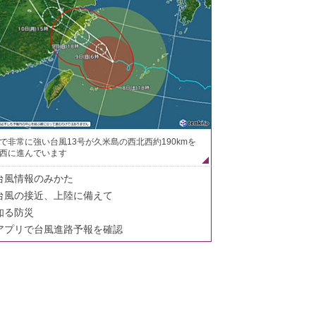
で非常に強い台風13号が久米島の西北西約190kmを
西に進んでいます
台風情報のみかた
台風の接近、上陸に備えて
知る防災
アプリで台風進路予報を確認