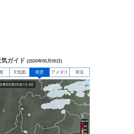
天気ガイド
(2020年05月05日)
星
天気図
雨雲
アメダス
実況