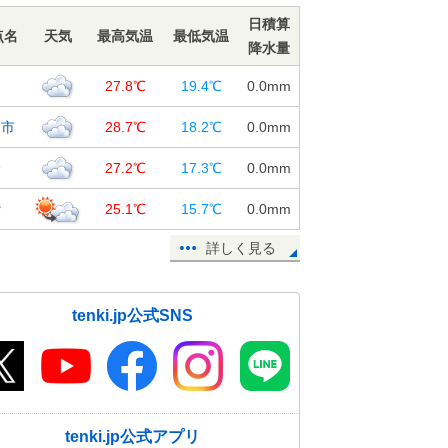
05日12:11
日積算
点名
天気
最高気温
最低気温
降水量
午後は急な雷雨 日本海側の気温は
昨日より大幅に低く
27.8℃
19.4℃
0.0
mm
05日08:13
日市
28.7℃
18.2℃
0.0
mm
野
27.2℃
17.3℃
0.0
mm
鷲
25.1℃
15.7℃
0.0
mm
詳しく見る
tenki.jp公式SNS
tenki.jp公式アプリ