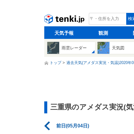
tenki.jp
検
天気予報
観測
雨雲レーダー
天気図
トップ
過去天気(アメダス実況・気温)2020年0
三重県のアメダス実況(気
前日(05月04日)