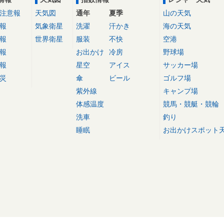
注意報
天気図
通年
夏季
山の天気
報
気象衛星
洗濯
汗かき
海の天気
報
世界衛星
服装
不快
空港
報
お出かけ
冷房
野球場
報
星空
アイス
サッカー場
災
傘
ビール
ゴルフ場
紫外線
キャンプ場
体感温度
競馬・競艇・競輪
洗車
釣り
睡眠
お出かけスポット