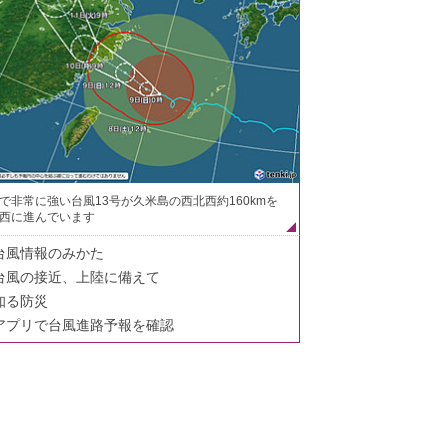
で非常に強い台風13号が久米島の西北西約160kmを
西に進んでいます
台風情報のみかた
台風の接近、上陸に備えて
知る防災
アプリで台風進路予報を確認