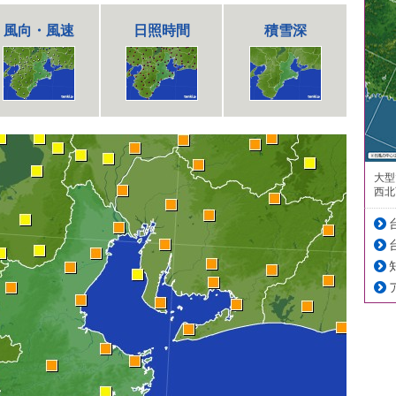
風向・風速
日照時間
積雪深
大型
西北