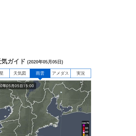
天気ガイド
(2020年05月05日)
星
天気図
雨雲
アメダス
実況