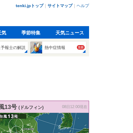
tenki.jpトップ
｜
サイトマップ
｜
ヘルプ
天気
季節特集
天気ニュース
象予報士の解説
熱中症情報
注目
風13号
(ドルフィン)
08日12:00現在