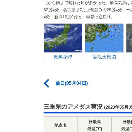
北から南まで晴れた所が多かった。最高気温は
32度4分、名古屋は7月上旬並みの29度4分。
4分、新潟16度0分と、季節は逆戻り。
気象衛星
実況天気図
前日(05月04日)
三重県のアメダス実況
(2020年05月0
日最高
日最
地点名
気温(℃)
気温(