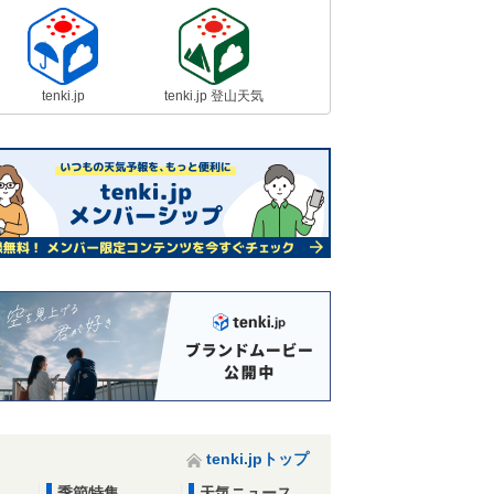
tenki.jp
tenki.jp 登山天気
tenki.jpトップ
季節特集
天気ニュース