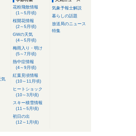
花粉飛散情報
気象予報士解説
(1～5月頃)
暮らしの話題
桜開花情報
放送局のニュース
(2～5月頃)
特集
GWの天気
(4～5月頃)
梅雨入り・明け
(5～7月頃)
熱中症情報
(4～9月頃)
紅葉見頃情報
天気
(10～11月頃)
ヒートショック
(10～3月頃)
スキー積雪情報
(11～5月頃)
初日の出
(12～1月頃)