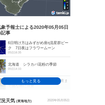
気象予報士による2020年05月05日
の記事
6日明け方はみずがめ座η流星群ピー
ク 7日夜はフラワームーン
05日16:35
北海道 シラカバ花粉の季節
05日14:33
関東 雨雲が湧いてきました 夜ま
で急な雨に注意
05日14:19
週間予報 土日は荒天で雨量が多く
実況天気
2020年05月05日
(東海地方)
なる所も