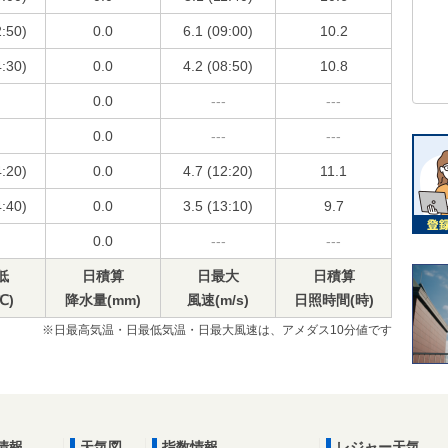
2:50)
0.0
6.1 (09:00)
10.2
4:30)
0.0
4.2 (08:50)
10.8
0.0
---
---
0.0
---
---
4:20)
0.0
4.7 (12:20)
11.1
4:40)
0.0
3.5 (13:10)
9.7
0.0
---
---
低
日積算
日最大
日積算
℃)
降水量(mm)
風速(m/s)
日照時間(時)
※日最高気温・日最低気温・日最大風速は、アメダス10分値です
情報
天気図
指数情報
レジャー天気