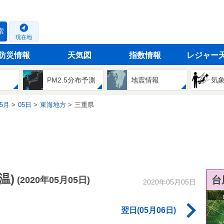
索
現在地
防災情報
天気図
指数情報
レジャー
PM2.5分布予測
地震情報
気
5月
05日
東海地方
三重県
温)
台
(2020年05月05日)
2020年05月05日
翌日(05月06日)