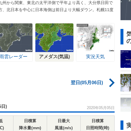
九州から関東、東北の太平洋側で平年より高く、大分県日田で
一方、北日本を中心に日本海側は前日より大幅ダウン。札幌11度
雨雲レーダー
アメダス(気温)
実況天気
翌日(05月06日)
5日)
2020年05月05日
低
日積算
日最大
日積算
℃)
降水量(mm)
風速(m/s)
日照時間(時)