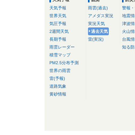
天気予報
雨雲(過去)
警報・
世界天気
アメダス実況
地震情
気圧予報
実況天気
津波情
2週間天気
過去天気
火山情
長期予報
雷(実況)
台風情
雨雲レーダー
知る防
積雪マップ
PM2.5分布予測
世界の雨雲
雷(予報)
道路気象
黄砂情報