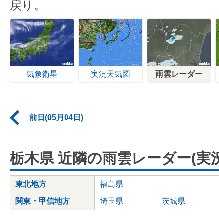
戻り。
気象衛星
実況天気図
雨雲レーダー
前日(05月04日)
栃木県 近隣の雨雲レーダー(実況
東北地方
福島県
関東・甲信地方
埼玉県
茨城県