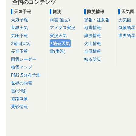
全国のコンテンツ
天気予報
観測
防災情報
天気図
天気予報
雨雲(過去)
警報・注意報
天気図
世界天気
アメダス実況
地震情報
気象衛星
気圧予報
実況天気
津波情報
世界衛星
2週間天気
過去天気
火山情報
長期予報
雷(実況)
台風情報
雨雲レーダー
知る防災
積雪マップ
PM2.5分布予測
世界の雨雲
雷(予報)
道路気象
黄砂情報