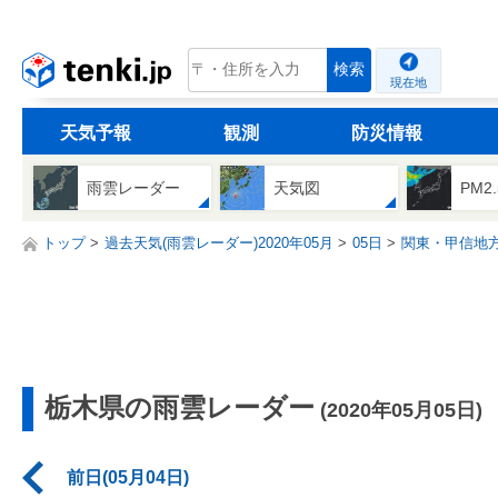
tenki.jp
検索
現在地
天気予報
観測
防災情報
雨雲レーダー
天気図
PM2
トップ
過去天気(雨雲レーダー)2020年05月
05日
関東・甲信地
栃木県の雨雲レーダー
(2020年05月05日)
前日(05月04日)