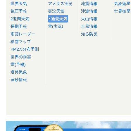
世界天気
アメダス実況
地震情報
気象衛星
気圧予報
実況天気
津波情報
世界衛星
2週間天気
過去天気
火山情報
長期予報
雷(実況)
台風情報
雨雲レーダー
知る防災
積雪マップ
PM2.5分布予測
世界の雨雲
雷(予報)
道路気象
黄砂情報