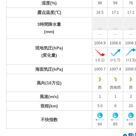
湿度(%)
98
99
76
露点温度(℃)
16.5
17.1
17.2
3時間降水量
(mm)
---
---
---
1004.9
1006.6
1008.
現地気圧(hPa)
(変化量)
(-0.1)
(+1.7)
(+1.5)
海面気圧(hPa)
1005.7
1007.4
1008.
風向(16方位)
西
西南西
西
風速(m/s)
1
1
2
視程(km)
5.0
6
20
不快指数
64
65
69
館山