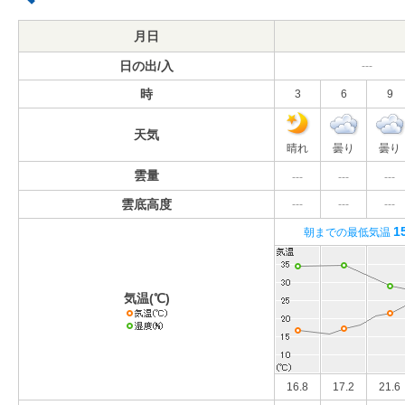
月日
日の出/入
---
時
3
6
9
天気
晴れ
曇り
曇り
雲量
---
---
---
雲底高度
---
---
---
1
朝までの最低気温
気温(℃)
16.8
17.2
21.6