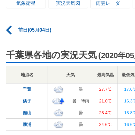
気象衛星
実況天気図
雨雲レーダー
前日(05月04日)
千葉県各地の実況天気
(2020年0
地点名
天気
最高気温
最低気
千葉
曇
27.7℃
17.6
銚子
曇一時雨
21.0℃
16.3
館山
曇
25.4℃
15.8
勝浦
曇
24.6℃
16.6