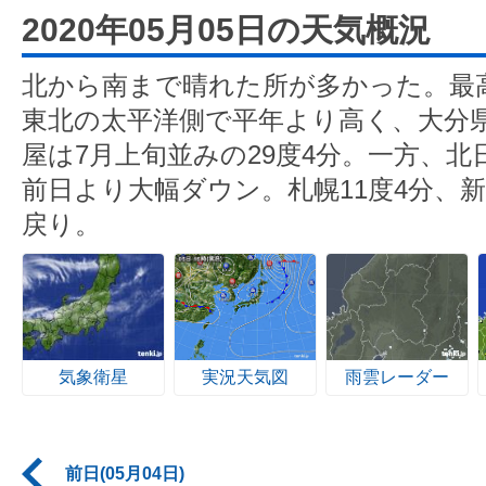
2020年05月05日の天気概況
北から南まで晴れた所が多かった。最
東北の太平洋側で平年より高く、大分県
屋は7月上旬並みの29度4分。一方、
前日より大幅ダウン。札幌11度4分、新
戻り。
気象衛星
実況天気図
雨雲レーダー
前日(05月04日)