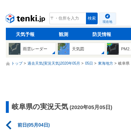
tenki.jp
検索
現在地
天気予報
観測
防災情報
雨雲レーダー
天気図
PM2
トップ
過去天気(実況天気)2020年05月
05日
東海地方
岐阜県
岐阜県の実況天気
(2020年05月05日)
前日(05月04日)