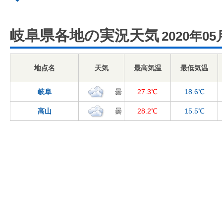
岐阜県各地の実況天気
2020年05
地点名
天気
最高気温
最低気温
岐阜
曇
27.3℃
18.6℃
高山
曇
28.2℃
15.5℃