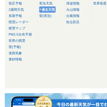
気圧予報
実況天気
津波情報
世界衛星
2週間天気
過去天気
火山情報
長期予報
雷(実況)
台風情報
雨雲レーダー
知る防災
積雪マップ
PM2.5分布予測
世界の雨雲
雷(予報)
道路気象
黄砂情報