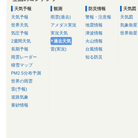
天気予報
観測
防災情報
天気図
天気予報
雨雲(過去)
警報・注意報
天気図
世界天気
アメダス実況
地震情報
気象衛星
気圧予報
実況天気
津波情報
世界衛星
2週間天気
過去天気
火山情報
長期予報
雷(実況)
台風情報
雨雲レーダー
知る防災
積雪マップ
PM2.5分布予測
世界の雨雲
雷(予報)
道路気象
黄砂情報