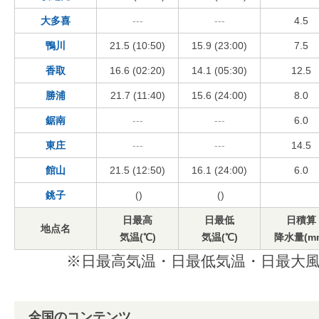
大多喜
---
---
4.5
鴨川
21.5 (10:50)
15.9 (23:00)
7.5
香取
16.6 (02:20)
14.1 (05:30)
12.5
勝浦
21.7 (11:40)
15.6 (24:00)
8.0
鋸南
---
---
6.0
東庄
---
---
14.5
館山
21.5 (12:50)
16.1 (24:00)
6.0
銚子
()
()
日最高
日最低
日積算
地点名
気温(℃)
気温(℃)
降水量(m
※日最高気温・日最低気温・日最大風
全国のコンテンツ