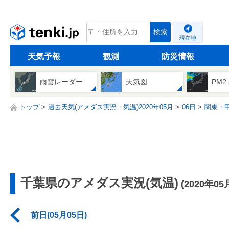
tenki.jp
検索
現在地
天気予報
観測
防災情報
雨雲レーダー
天気図
PM2
トップ
過去天気(アメダス実況・気温)2020年05月
06日
関東・
千葉県のアメダス実況(気温)
(2020年05
前日(05月05日)