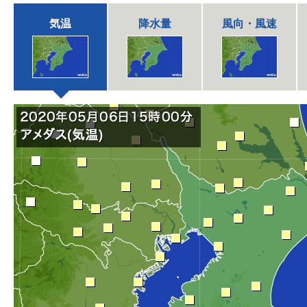
気温
降水量
風向・風速