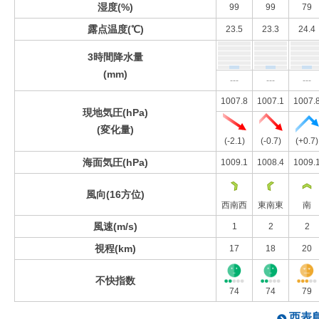
湿度(%)
99
99
79
露点温度(℃)
23.5
23.3
24.4
3時間降水量
(mm)
---
---
---
1007.8
1007.1
1007.
現地気圧(hPa)
(変化量)
(-2.1)
(-0.7)
(+0.7)
海面気圧(hPa)
1009.1
1008.4
1009.
風向(16方位)
西南西
東南東
南
風速(m/s)
1
2
2
視程(km)
17
18
20
不快指数
74
74
79
西表島