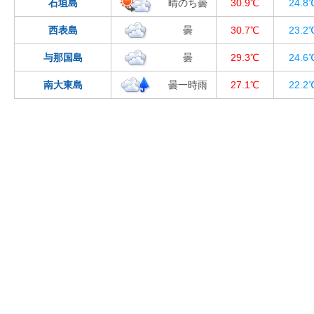
石垣島
晴のち曇
30.9℃
24.8
西表島
曇
30.7℃
23.2
与那国島
曇
29.3℃
24.6
南大東島
曇一時雨
27.1℃
22.2