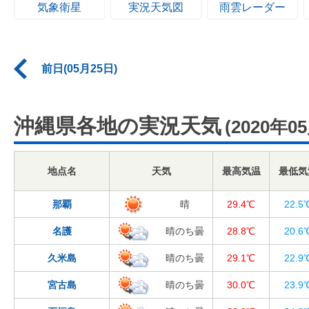
気象衛星
実況天気図
雨雲レーダー
前日(05月25日)
沖縄県各地の実況天気
(2020年0
地点名
天気
最高気温
最低気
那覇
晴
29.4℃
22.5
名護
晴のち曇
28.8℃
20.6
久米島
晴のち曇
29.1℃
22.9
宮古島
晴のち曇
30.0℃
23.9