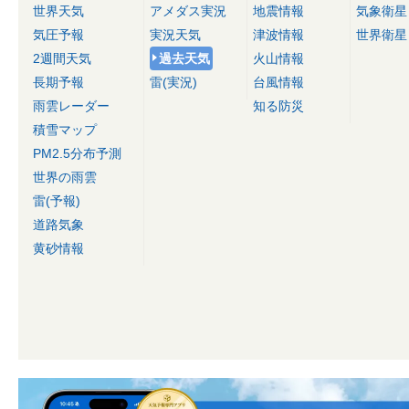
世界天気
アメダス実況
地震情報
気象衛星
気圧予報
実況天気
津波情報
世界衛星
2週間天気
過去天気
火山情報
長期予報
雷(実況)
台風情報
雨雲レーダー
知る防災
積雪マップ
PM2.5分布予測
世界の雨雲
雷(予報)
道路気象
黄砂情報