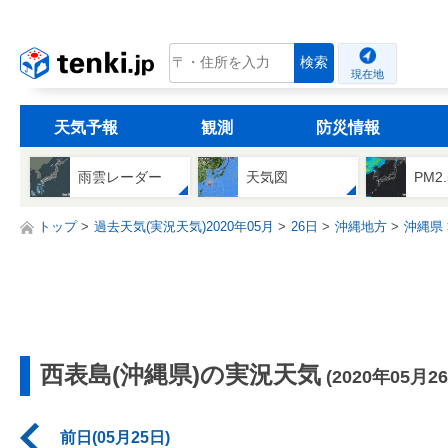
tenki.jp
検索
現在地
天気予報
観測
防災情報
雨雲レーダー
天気図
PM2
トップ
過去天気(実況天気)2020年05月
26日
沖縄地方
沖縄県
西表島(沖縄県)の実況天気
(2020年05月2
前日(05月25日)