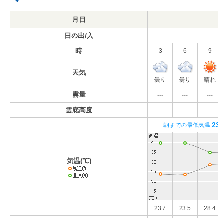
月日
日の出/入
---
時
3
6
9
天気
曇り
曇り
晴れ
雲量
---
---
---
雲底高度
---
---
---
2
朝までの最低気温
気温(℃)
23.7
23.5
28.4