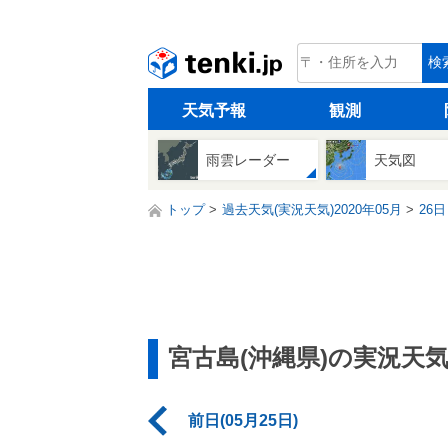
tenki.jp
検
天気予報
観測
雨雲レーダー
天気図
トップ
過去天気(実況天気)2020年05月
26日
宮古島(沖縄県)の実況天
前日(05月25日)