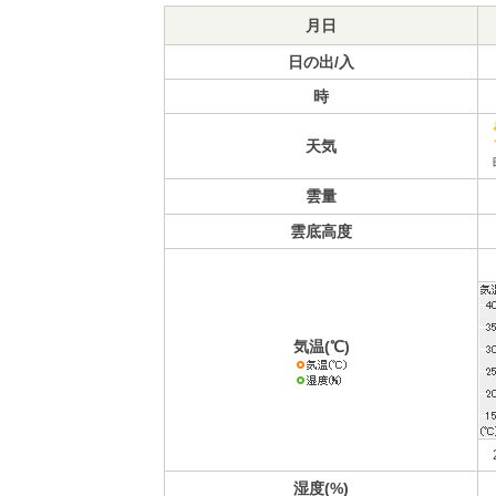
月日
日の出/入
時
天気
雲量
雲底高度
気温(℃)
湿度(%)