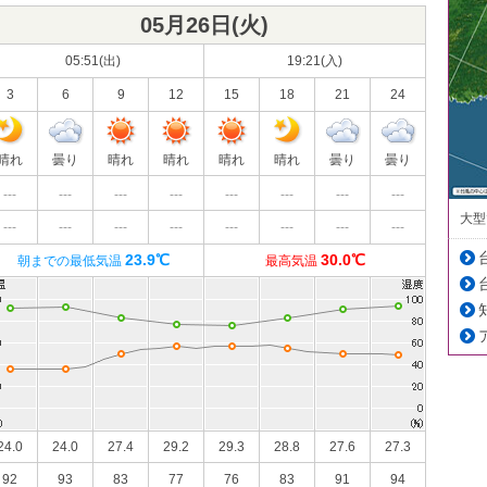
05月26日(
火
)
05:51(出)
19:21(入)
3
6
9
12
15
18
21
24
晴れ
曇り
晴れ
晴れ
晴れ
晴れ
曇り
曇り
---
---
---
---
---
---
---
---
大型
---
---
---
---
---
---
---
---
23.9℃
30.0℃
朝までの最低気温
最高気温
24.0
24.0
27.4
29.2
29.3
28.8
27.6
27.3
92
93
83
77
76
83
91
94