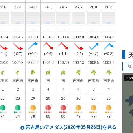
22.6
22.8
24.3
24.8
24.6
25.6
26.0
26.3
---
---
---
---
---
---
---
---
005.4
1004.7
1005.1
1004.5
1003.4
1002.8
1004.0
1004.2
-1.4)
(-0.7)
(+0.4)
(-0.6)
(-1.1)
(-0.6)
(+1.2)
(+0.2)
010.0
1009.3
1009.6
1009.0
1007.9
1007.3
1008.5
1008.7
衛
東南東
東南東
南南東
南
南
南南西
南南西
南南西
1
2
3
4
4
4
3
4
20
20
20
20
20
20
20
20
74
74
78
80
80
79
79
79
宮古島のアメダス(2020年05月26日)を見る