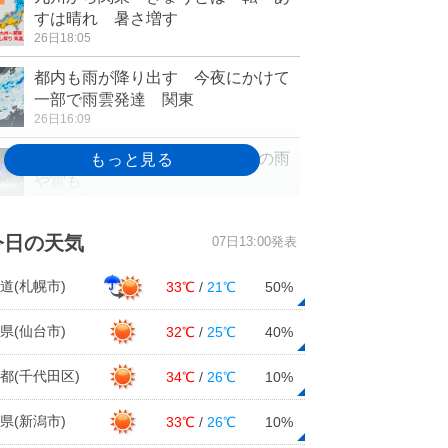
すは晴れ 暑さ増す
26日18:05
都内も雨が降り出す 今夜にかけて
一部で雨雲発達 関東
26日16:09
西日本中心に雨雲 どしゃ降りの雨
や雷も
26日14:36
週間 関東以西は土曜から曇りや
今日の天気
07日13:00発表
雨 北は季節先取りの暑さ
26日12:46
道(札幌市)
33℃
/
21℃
50%
中国地方 今週の後半は貴重な晴天
県(仙台市)
32℃
/
25℃
40%
に
26日11:58
都(千代田区)
34℃
/
26℃
10%
今朝は名古屋や大阪、福岡などで今
県(新潟市)
33℃
/
26℃
10%
年一番気温の高い朝
26日11:13