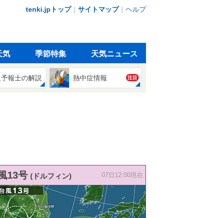
tenki.jpトップ
｜
サイトマップ
｜
ヘルプ
天気
季節特集
天気ニュース
象予報士の解説
熱中症情報
注目
風13号
(ドルフィン)
07日12:00現在