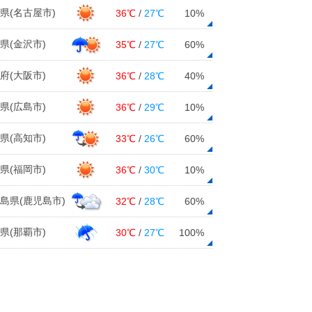
県(名古屋市)
36℃
/
27℃
10%
強くないけど一番強い? 北海道で5
月1位の雨
県(金沢市)
35℃
/
27℃
60%
26日10:36
府(大阪市)
36℃
/
28℃
40%
26日 今夜の傘予報 雨が降る所は
26日10:05
県(広島市)
36℃
/
29℃
10%
26日 午後は雨の範囲が東へ広が
県(高知市)
33℃
/
26℃
60%
る 西ほどムシムシ
26日07:20
県(福岡市)
36℃
/
30℃
10%
島県(鹿児島市)
32℃
/
28℃
60%
県(那覇市)
30℃
/
27℃
100%