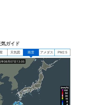
天気ガイド
星
天気図
雨雲
アメダス
PM2.5