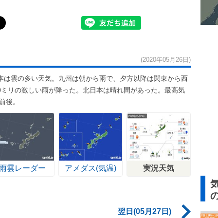
(2020年05月26日)
本は雲の多い天気。九州は朝から雨で、夕方以降は関東から西
.0ミリの激しい雨が降った。北日本は晴れ間があった。最高気
度前後。
雨雲レーダー
アメダス(気温)
実況天気
翌日(05月27日)