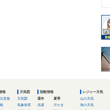
情報
天気図
指数情報
レジャー天気
注意報
天気図
通年
夏季
山の天気
報
気象衛星
洗濯
汗かき
海の天気