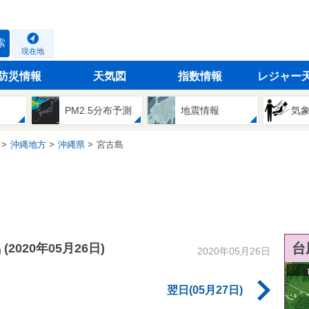
索
現在地
防災情報
天気図
指数情報
レジャー
PM2.5分布予測
地震情報
気
沖縄地方
沖縄県
宮古島
気
台
(2020年05月26日)
2020年05月26日
翌日(05月27日)