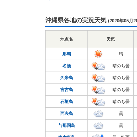
沖縄県各地の実況天気
(2020年05月2
地点名
天気
那覇
晴
名護
晴のち曇
久米島
晴のち曇
宮古島
晴のち曇
石垣島
晴のち曇
西表島
曇
与那国島
曇