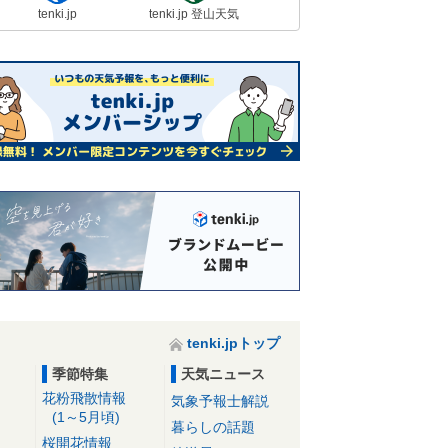
tenki.jp
tenki.jp 登山天気
tenki.jpトップ
季節特集
天気ニュース
花粉飛散情報
気象予報士解説
(1～5月頃)
暮らしの話題
桜開花情報