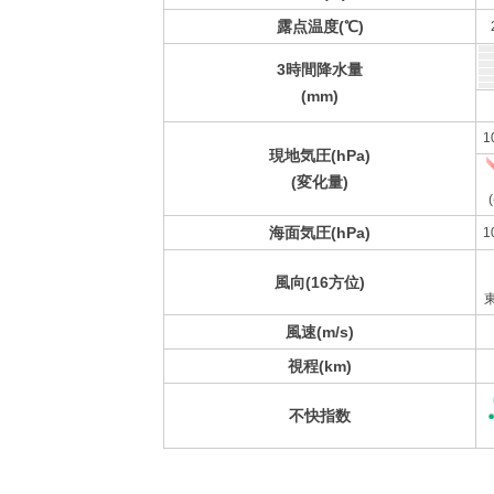
露点温度(℃)
3時間降水量
(mm)
1
現地気圧(hPa)
(変化量)
(
海面気圧(hPa)
1
風向(16方位)
風速(m/s)
視程(km)
不快指数