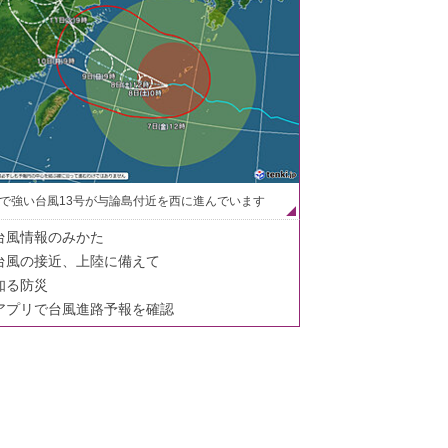
で強い台風13号が与論島付近を西に進んでいます
台風情報のみかた
台風の接近、上陸に備えて
知る防災
アプリで台風進路予報を確認