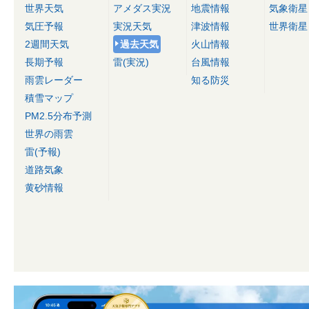
世界天気
アメダス実況
地震情報
気象衛星
気圧予報
実況天気
津波情報
世界衛星
2週間天気
過去天気
火山情報
長期予報
雷(実況)
台風情報
雨雲レーダー
知る防災
積雪マップ
PM2.5分布予測
世界の雨雲
雷(予報)
道路気象
黄砂情報