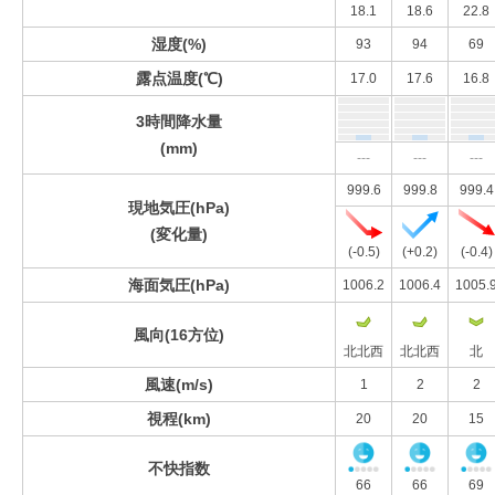
18.1
18.6
22.8
湿度(%)
93
94
69
露点温度(℃)
17.0
17.6
16.8
3時間降水量
(mm)
---
---
---
999.6
999.8
999.4
現地気圧(hPa)
(変化量)
(-0.5)
(+0.2)
(-0.4)
海面気圧(hPa)
1006.2
1006.4
1005.
風向(16方位)
北北西
北北西
北
風速(m/s)
1
2
2
視程(km)
20
20
15
不快指数
66
66
69