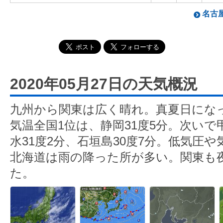
名古屋
2020年05月27日の天気概況
九州から関東は広く晴れ。真夏日にな
気温全国1位は、静岡31度5分。次いで
水31度2分、石垣島30度7分。低気圧
北海道は雨の降った所が多い。関東も
た。