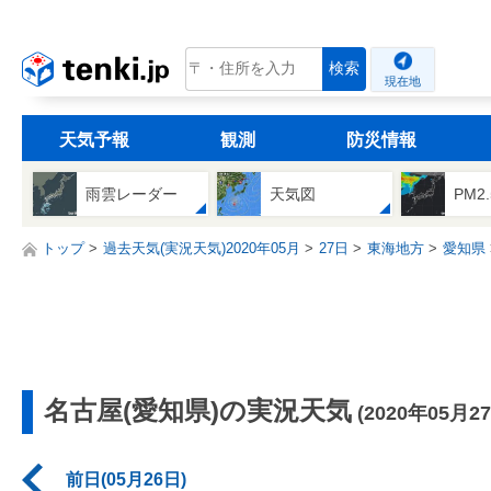
tenki.jp
検索
現在地
天気予報
観測
防災情報
雨雲レーダー
天気図
PM2
トップ
過去天気(実況天気)2020年05月
27日
東海地方
愛知県
名古屋(愛知県)の実況天気
(2020年05月2
前日(05月26日)