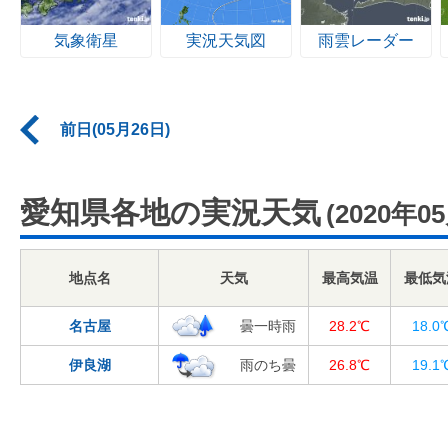
気象衛星
実況天気図
雨雲レーダー
前日(05月26日)
愛知県各地の実況天気
(2020年0
地点名
天気
最高気温
最低気
名古屋
曇一時雨
28.2℃
18.0
伊良湖
雨のち曇
26.8℃
19.1