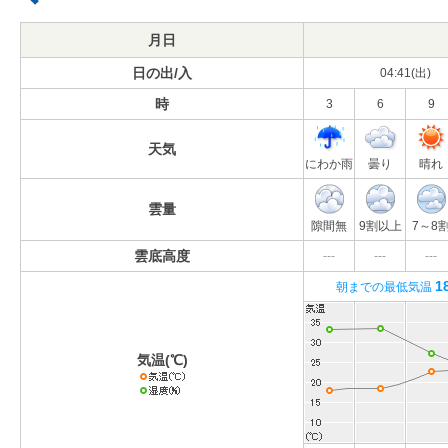
月日
日の出/入
04:41(出)
時
3
6
9
天気
にわか雨
曇り
晴れ
雲量
隙間無
9割以上
7～8
雲底高度
---
---
---
1
朝までの最低気温
気温(℃)