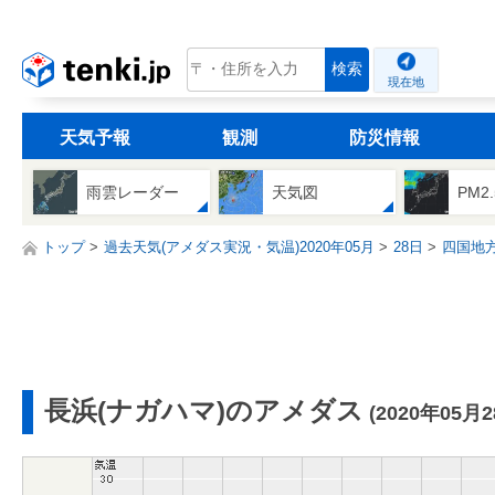
tenki.jp
検索
現在地
天気予報
観測
防災情報
雨雲レーダー
天気図
PM2
トップ
過去天気(アメダス実況・気温)2020年05月
28日
四国地
長浜(ナガハマ)のアメダス
(2020年05月2