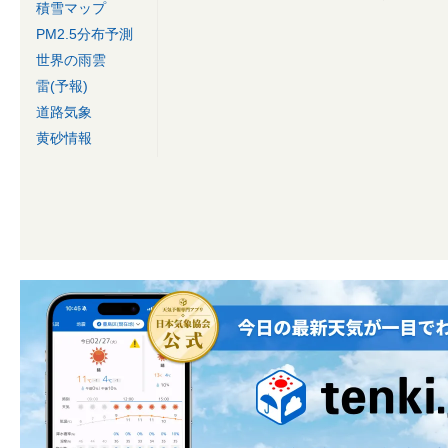
積雪マップ
PM2.5分布予測
世界の雨雲
雷(予報)
道路気象
黄砂情報