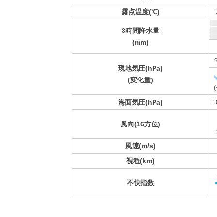
露点温度(℃)
3時間降水量
(mm)
9
現地気圧(hPa)
(変化量)
(
海面気圧(hPa)
1
風向(16方位)
風速(m/s)
視程(km)
不快指数