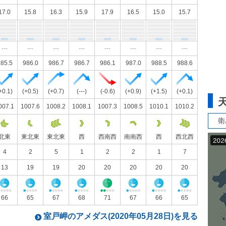
17.0
15.8
16.3
15.9
17.9
16.5
15.0
15.7
---
---
---
---
---
---
---
---
85.5
986.0
986.7
986.7
986.1
987.0
988.5
988.6
+0.1)
(+0.5)
(+0.7)
(---)
(-0.6)
(+0.9)
(+1.5)
(+0.1)
007.1
1007.6
1008.2
1008.1
1007.3
1008.5
1010.1
1010.2
衛
北東
東北東
東北東
西
西南西
南南西
西
西北西
4
2
5
1
2
2
1
7
13
19
19
20
20
20
20
20
66
65
67
68
71
67
66
65
室戸岬のアメダス(2020年05月28日)を見る