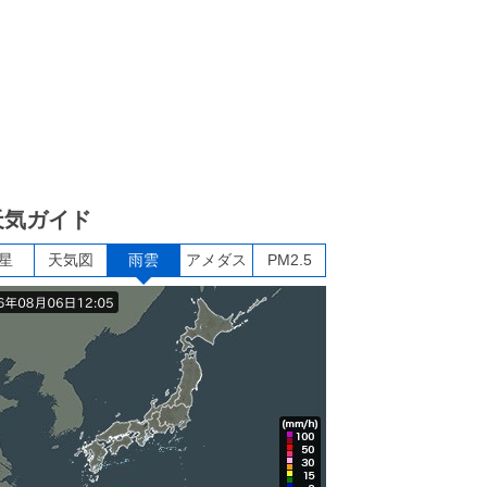
天気ガイド
星
天気図
雨雲
アメダス
PM2.5