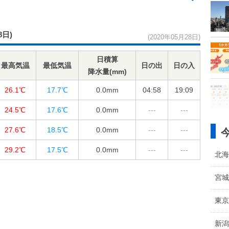
8日)
(2020年05月28日)
日積算
最高気温
最低気温
日の出
日の入
降水量(mm)
26.1℃
17.7℃
0.0
mm
04:58
19:09
24.5℃
17.6℃
0.0
mm
---
---
27.6℃
18.5℃
0.0
mm
---
---
29.2℃
17.5℃
0.0
mm
---
---
北海
宮城
東京
新潟