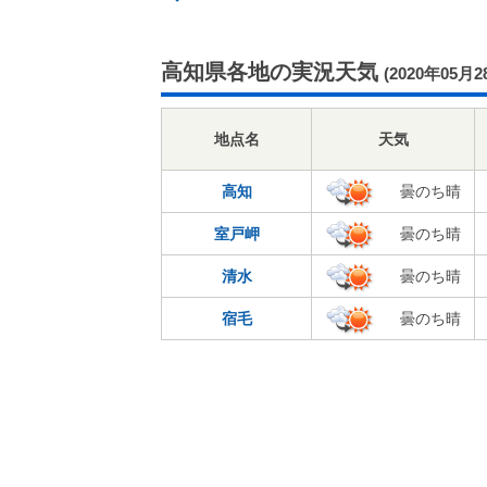
高知県各地の実況天気
(2020年05月2
地点名
天気
高知
曇のち晴
室戸岬
曇のち晴
清水
曇のち晴
宿毛
曇のち晴