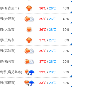
28日15:20
県(名古屋市)
36℃
/
26℃
40%
週間 晴れる日も急な雷雨 6月に入
ると本降りの雨も
県(金沢市)
35℃
/
26℃
40%
28日11:56
府(大阪市)
36℃
/
28℃
10%
空気カラリ 東京の最小湿度 13日
ぶりに30%台
県(広島市)
37℃
/
27℃
0%
28日11:33
28日 お帰り時間の傘予報 今夜、
県(高知市)
35℃
/
25℃
20%
雨が降る所は?
28日10:07
県(福岡市)
37℃
/
28℃
20%
28日 カラッとした暑さ30度予想
島県(鹿児島市)
33℃
/
29℃
50%
も 関東はにわか雨
28日06:32
県(那覇市)
33℃
/
29℃
80%