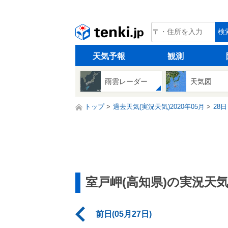
tenki.jp
検
天気予報
観測
雨雲レーダー
天気図
トップ
過去天気(実況天気)2020年05月
28日
室戸岬(高知県)の実況天
前日(05月27日)