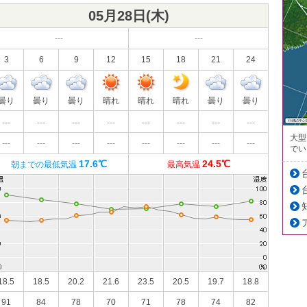
05月28日(
木
)
---
---
3
6
9
12
15
18
21
24
曇り
曇り
曇り
晴れ
晴れ
晴れ
曇り
曇り
---
---
---
---
---
---
---
---
大型
---
---
---
---
---
---
---
---
でい
17.6℃
24.5℃
朝までの最低気温
最高気温
18.5
18.5
20.2
21.6
23.5
20.5
19.7
18.8
91
84
78
70
71
78
74
82