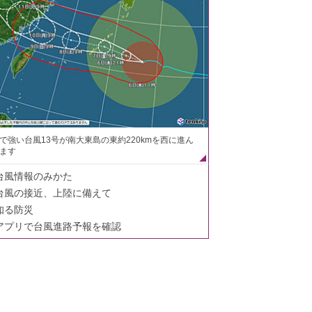
で強い台風13号が南大東島の東約220kmを西に進ん
ます
台風情報のみかた
台風の接近、上陸に備えて
知る防災
アプリで台風進路予報を確認