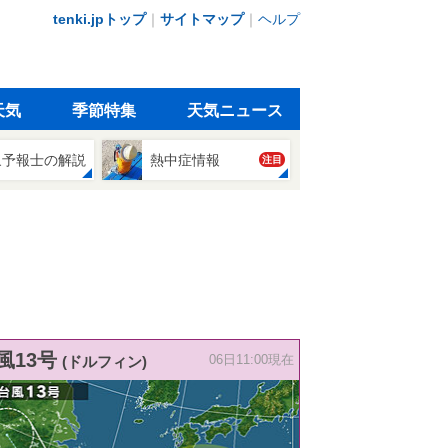
tenki.jpトップ
｜
サイトマップ
｜
ヘルプ
天気
季節特集
天気ニュース
象予報士の解説
熱中症情報
注目
風13号
(ドルフィン)
06日11:00現在