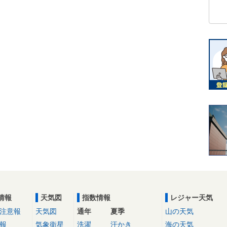
情報
天気図
指数情報
レジャー天気
注意報
天気図
通年
夏季
山の天気
報
気象衛星
洗濯
汗かき
海の天気