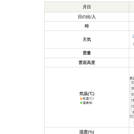
月日
日の出/入
時
天気
雲量
雲底高度
気温(℃)
湿度(%)