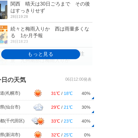
関西 晴天は30日ごろまで その後
はすっきりせず
28日19:28
続々と梅雨入りか 西は雨量多くな
る 1か月予報
28日18:23
週末の天気 関東は急な雷雨に注
意 九州南部は梅雨入りか
28日16:29
北海道の1か月 真夏の暑さがやって
今日の天気
06日12:00発表
くる
28日15:57
道(札幌市)
31℃
/
18℃
40%
四国地方 梅雨入り間近か!? 最新
県(仙台市)
29℃
/
21℃
30%
の1か月予報
28日15:39
都(千代田区)
33℃
/
23℃
40%
関東甲信 山沿いで雨雲や雷雲が発
県(新潟市)
32℃
/
25℃
0%
達中 平野部も雨に