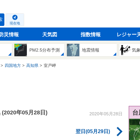
索
現在地
防災情報
天気図
指数情報
レジャー
PM2.5分布予測
地震情報
気
四国地方
高知県
室戸岬
気
台
(2020年05月28日)
2020年05月28日
翌日(05月29日)