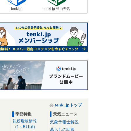
tenki.jp
tenki.jp 登山天気
tenki.jpトップ
季節特集
天気ニュース
花粉飛散情報
気象予報士解説
(1～5月頃)
暮らしの話題