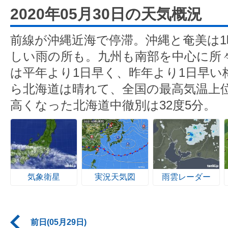
2020年05月30日の天気概況
前線が沖縄近海で停滞。沖縄と奄美は1
しい雨の所も。九州も南部を中心に所
は平年より1日早く、昨年より1日早い
ら北海道は晴れて、全国の最高気温上
高くなった北海道中徹別は32度5分。
気象衛星
実況天気図
雨雲レーダー
前日(05月29日)