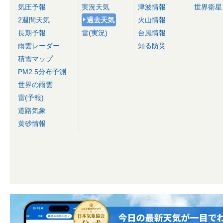
気圧予報
実況天気
津波情報
世界衛星
2週間天気
過去天気
火山情報
長期予報
雷(実況)
台風情報
雨雲レーダー
知る防災
積雪マップ
PM2.5分布予測
世界の雨雲
雷(予報)
道路気象
黄砂情報