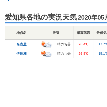
愛知県各地の実況天気
2020年05
地点名
天気
最高気温
最低気
名古屋
晴のち曇
28.4℃
17.7
伊良湖
晴のち曇
26.8℃
15.1